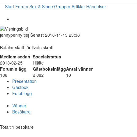
Start
Forum
Sex & Sinne
Grupper
Artiklar
Händelser
jennypenny
tjej
Senast 2016-11-13 23:36
Betalar skatt för livets skratt
Medlem sedan
Specialstatus
2013-02-25
Hjälte
Foruminlägg
Gästboksinlägg
Antal vänner
186
2 882
10
Presentation
Gästbok
Fotoblogg
Vänner
Besökare
Totalt 1 besökare