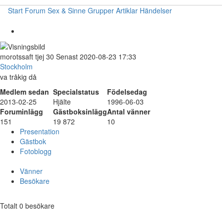
Start
Forum
Sex & Sinne
Grupper
Artiklar
Händelser
morotssaft
tjej
30
Senast 2020-08-23 17:33
Stockholm
va tråkig då
Medlem sedan
Specialstatus
Födelsedag
2013-02-25
Hjälte
1996-06-03
Foruminlägg
Gästboksinlägg
Antal vänner
151
19 872
10
Presentation
Gästbok
Fotoblogg
Vänner
Besökare
Totalt 0 besökare