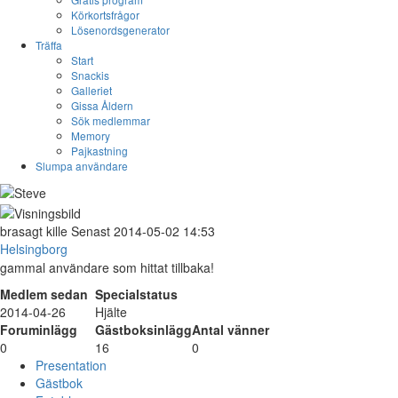
Körkortsfrågor
Lösenordsgenerator
Träffa
Start
Snackis
Galleriet
Gissa Åldern
Sök medlemmar
Memory
Pajkastning
Slumpa användare
brasagt
kille
Senast 2014-05-02 14:53
Helsingborg
gammal användare som hittat tillbaka!
Medlem sedan
Specialstatus
2014-04-26
Hjälte
Foruminlägg
Gästboksinlägg
Antal vänner
0
16
0
Presentation
Gästbok