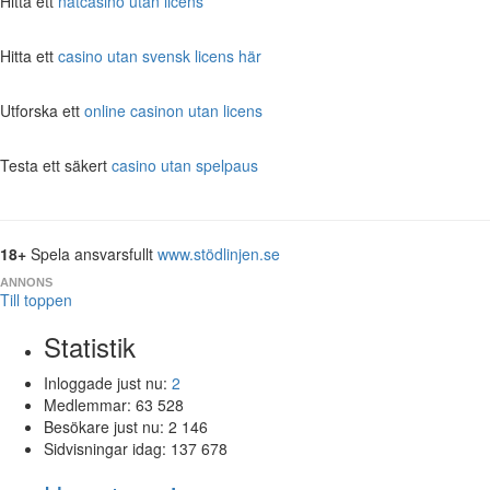
Hitta ett
nätcasino utan licens
Hitta ett
casino utan svensk licens här
Utforska ett
online casinon utan licens
Testa ett säkert
casino utan spelpaus
18+
Spela ansvarsfullt
www.stödlinjen.se
ANNONS
Till toppen
Statistik
Inloggade just nu:
2
Medlemmar:
63 528
Besökare just nu:
2 146
Sidvisningar idag:
137 678