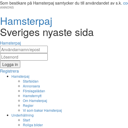
Som besökare på Hamsterpaj samtycker du till användandet av s.k.
co
ANNONS
Hamsterpaj
Sveriges nyaste sida
Hamsterpaj
Logga in
Registrera
Hamsterpaj
Startsidan
Annonsera
Förslagslådan
Hamsternytt
Om Hamsterpaj
Regler
Vi som bakar Hamsterpaj
Underhållning
Start
Roliga bilder