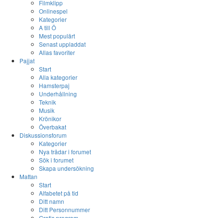
Filmklipp
Onlinespel
Kategorier
A till Ö
Mest populärt
Senast uppladdat
Allas favoriter
Pajjat
Start
Alla kategorier
Hamsterpaj
Underhållning
Teknik
Musik
Krönikor
Överbakat
Diskussionsforum
Kategorier
Nya trådar i forumet
Sök i forumet
Skapa undersökning
Mattan
Start
Alfabetet på tid
Ditt namn
Ditt Personnummer
Gratis program