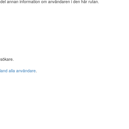
n del annan information om användaren i den här rutan.
esökare.
bland alla användare
.