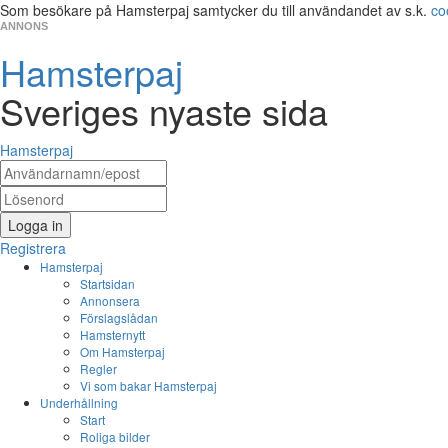
Som besökare på Hamsterpaj samtycker du till användandet av s.k.
co
ANNONS
Hamsterpaj
Sveriges nyaste sida
Hamsterpaj
Logga in
Registrera
Hamsterpaj
Startsidan
Annonsera
Förslagslådan
Hamsternytt
Om Hamsterpaj
Regler
Vi som bakar Hamsterpaj
Underhållning
Start
Roliga bilder