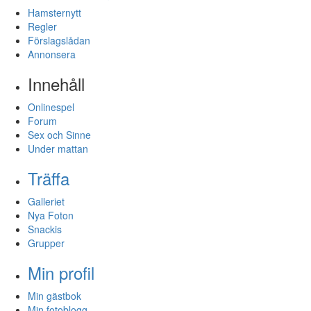
Hamsternytt
Regler
Förslagslådan
Annonsera
Innehåll
Onlinespel
Forum
Sex och Sinne
Under mattan
Träffa
Galleriet
Nya Foton
Snackis
Grupper
Min profil
Min gästbok
Min fotoblogg