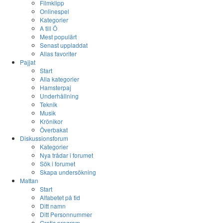
Filmklipp
Onlinespel
Kategorier
A till Ö
Mest populärt
Senast uppladdat
Allas favoriter
Pajjat
Start
Alla kategorier
Hamsterpaj
Underhållning
Teknik
Musik
Krönikor
Överbakat
Diskussionsforum
Kategorier
Nya trådar i forumet
Sök i forumet
Skapa undersökning
Mattan
Start
Alfabetet på tid
Ditt namn
Ditt Personnummer
Gratis program