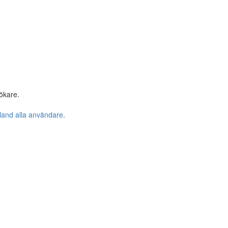
ökare.
bland alla användare
.