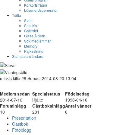
Körkortsfrågor
Lösenordsgenerator
Träffa
Start
Snackis
Galleriet
Gissa Åldern
Sök medlemmar
Memory
Pajkastning
Slumpa användare
mickis
kille
28
Senast 2014-08-20 13:04
Medlem sedan
Specialstatus
Födelsedag
2014-07-16
Hjälte
1998-04-10
Foruminlägg
Gästboksinlägg
Antal vänner
10
231
6
Presentation
Gästbok
Fotoblogg