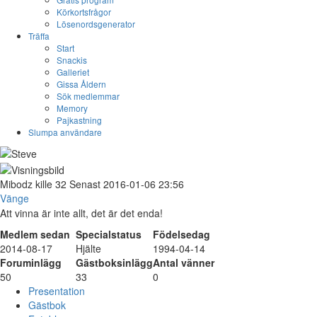
Körkortsfrågor
Lösenordsgenerator
Träffa
Start
Snackis
Galleriet
Gissa Åldern
Sök medlemmar
Memory
Pajkastning
Slumpa användare
Mibodz
kille
32
Senast 2016-01-06 23:56
Vänge
Att vinna är inte allt, det är det enda!
Medlem sedan
Specialstatus
Födelsedag
2014-08-17
Hjälte
1994-04-14
Foruminlägg
Gästboksinlägg
Antal vänner
50
33
0
Presentation
Gästbok