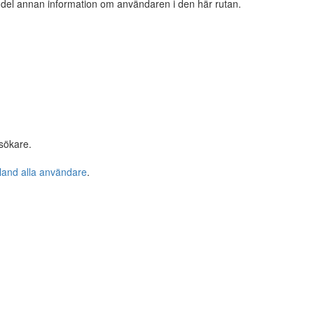
n del annan information om användaren i den här rutan.
sökare.
bland alla användare
.