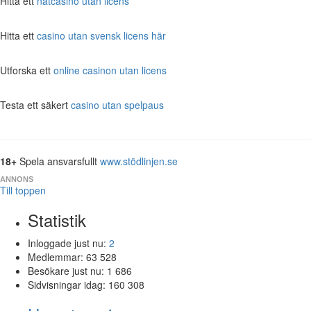
Hitta ett
nätcasino utan licens
Hitta ett
casino utan svensk licens här
Utforska ett
online casinon utan licens
Testa ett säkert
casino utan spelpaus
18+
Spela ansvarsfullt
www.stödlinjen.se
ANNONS
Till toppen
Statistik
Inloggade just nu:
2
Medlemmar:
63 528
Besökare just nu:
1 686
Sidvisningar idag:
160 308