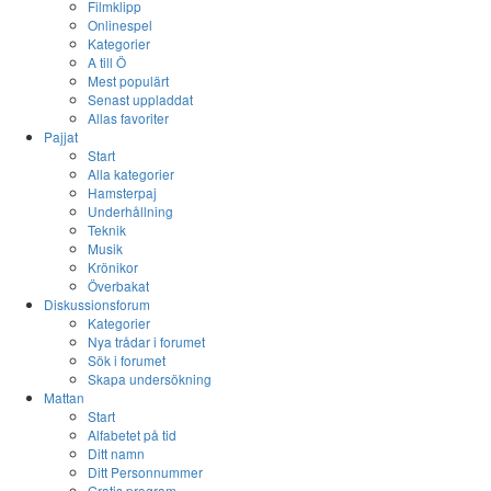
Filmklipp
Onlinespel
Kategorier
A till Ö
Mest populärt
Senast uppladdat
Allas favoriter
Pajjat
Start
Alla kategorier
Hamsterpaj
Underhållning
Teknik
Musik
Krönikor
Överbakat
Diskussionsforum
Kategorier
Nya trådar i forumet
Sök i forumet
Skapa undersökning
Mattan
Start
Alfabetet på tid
Ditt namn
Ditt Personnummer
Gratis program