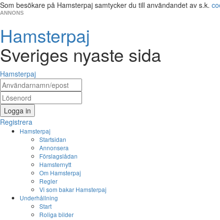
Som besökare på Hamsterpaj samtycker du till användandet av s.k.
co
ANNONS
Hamsterpaj
Sveriges nyaste sida
Hamsterpaj
Logga in
Registrera
Hamsterpaj
Startsidan
Annonsera
Förslagslådan
Hamsternytt
Om Hamsterpaj
Regler
Vi som bakar Hamsterpaj
Underhållning
Start
Roliga bilder