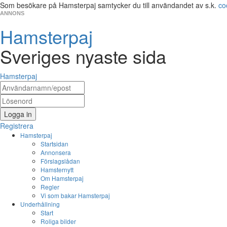
Som besökare på Hamsterpaj samtycker du till användandet av s.k.
co
ANNONS
Hamsterpaj
Sveriges nyaste sida
Hamsterpaj
Logga in
Registrera
Hamsterpaj
Startsidan
Annonsera
Förslagslådan
Hamsternytt
Om Hamsterpaj
Regler
Vi som bakar Hamsterpaj
Underhållning
Start
Roliga bilder