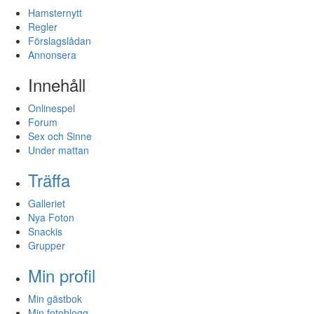
Hamsternytt
Regler
Förslagslådan
Annonsera
Innehåll
Onlinespel
Forum
Sex och Sinne
Under mattan
Träffa
Galleriet
Nya Foton
Snackis
Grupper
Min profil
Min gästbok
Min fotoblogg