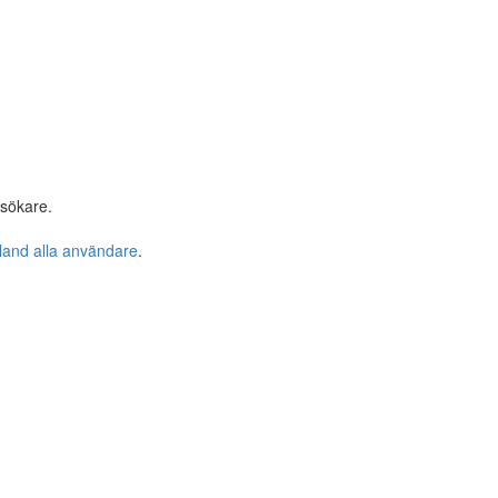
esökare.
bland alla användare
.