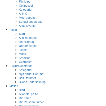
Filmklipp
Onlinespel
Kategorier
A till Ö
Mest populärt
Senast uppladdat
Allas favoriter
Pajjat
Start
Alla kategorier
Hamsterpaj
Underhållning
Teknik
Musik
Krönikor
Överbakat
Diskussionsforum
Kategorier
Nya trådar i forumet
Sök i forumet
Skapa undersökning
Mattan
Start
Alfabetet på tid
Ditt namn
Ditt Personnummer
Gratis program