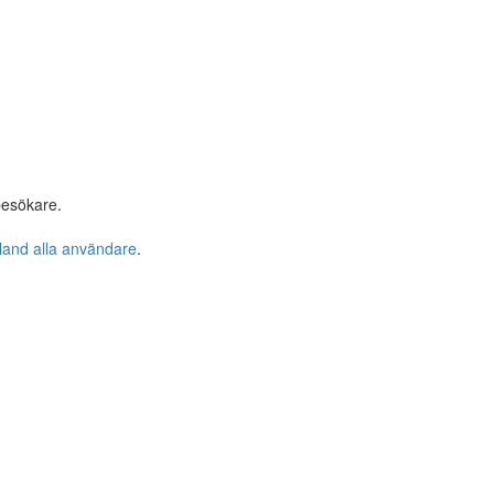
besökare.
bland alla användare
.