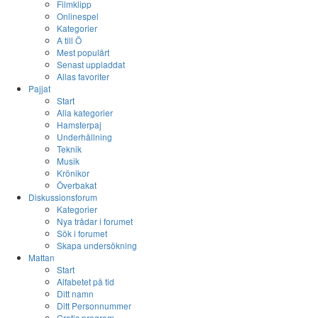
Filmklipp
Onlinespel
Kategorier
A till Ö
Mest populärt
Senast uppladdat
Allas favoriter
Pajjat
Start
Alla kategorier
Hamsterpaj
Underhållning
Teknik
Musik
Krönikor
Överbakat
Diskussionsforum
Kategorier
Nya trådar i forumet
Sök i forumet
Skapa undersökning
Mattan
Start
Alfabetet på tid
Ditt namn
Ditt Personnummer
Gratis program