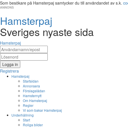
Som besökare på Hamsterpaj samtycker du till användandet av s.k.
co
ANNONS
Hamsterpaj
Sveriges nyaste sida
Hamsterpaj
Logga in
Registrera
Hamsterpaj
Startsidan
Annonsera
Förslagslådan
Hamsternytt
Om Hamsterpaj
Regler
Vi som bakar Hamsterpaj
Underhållning
Start
Roliga bilder