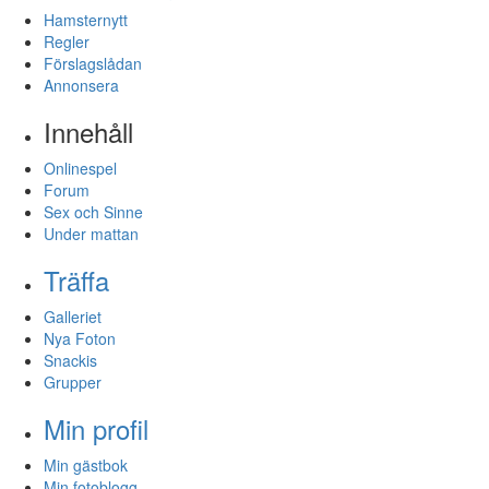
Hamsternytt
Regler
Förslagslådan
Annonsera
Innehåll
Onlinespel
Forum
Sex och Sinne
Under mattan
Träffa
Galleriet
Nya Foton
Snackis
Grupper
Min profil
Min gästbok
Min fotoblogg