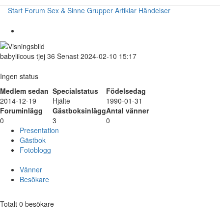
Start
Forum
Sex & Sinne
Grupper
Artiklar
Händelser
babyliicous
tjej
36
Senast 2024-02-10 15:17
Ingen status
Medlem sedan
Specialstatus
Födelsedag
2014-12-19
Hjälte
1990-01-31
Foruminlägg
Gästboksinlägg
Antal vänner
0
3
0
Presentation
Gästbok
Fotoblogg
Vänner
Besökare
Totalt 0 besökare