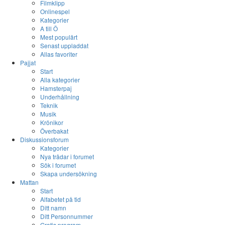
Filmklipp
Onlinespel
Kategorier
A till Ö
Mest populärt
Senast uppladdat
Allas favoriter
Pajjat
Start
Alla kategorier
Hamsterpaj
Underhållning
Teknik
Musik
Krönikor
Överbakat
Diskussionsforum
Kategorier
Nya trådar i forumet
Sök i forumet
Skapa undersökning
Mattan
Start
Alfabetet på tid
Ditt namn
Ditt Personnummer
Gratis program