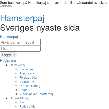
Som besökare på Hamsterpaj samtycker du till användandet av s.k.
co
ANNONS
Hamsterpaj
Sveriges nyaste sida
Hamsterpaj
Logga in
Registrera
Hamsterpaj
Startsidan
Annonsera
Förslagslådan
Hamsternytt
Om Hamsterpaj
Regler
Vi som bakar Hamsterpaj
Underhållning
Start
Roliga bilder