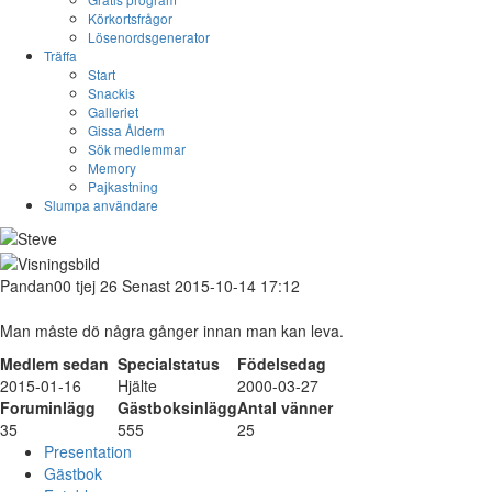
Körkortsfrågor
Lösenordsgenerator
Träffa
Start
Snackis
Galleriet
Gissa Åldern
Sök medlemmar
Memory
Pajkastning
Slumpa användare
Pandan00
tjej
26
Senast 2015-10-14 17:12
Man måste dö några gånger innan man kan leva.
Medlem sedan
Specialstatus
Födelsedag
2015-01-16
Hjälte
2000-03-27
Foruminlägg
Gästboksinlägg
Antal vänner
35
555
25
Presentation
Gästbok