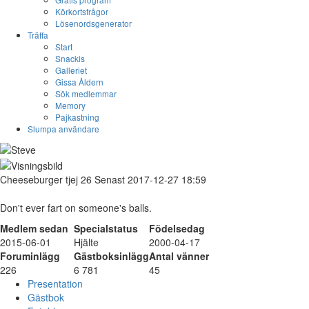
Körkortsfrågor
Lösenordsgenerator
Träffa
Start
Snackis
Galleriet
Gissa Åldern
Sök medlemmar
Memory
Pajkastning
Slumpa användare
Cheeseburger
tjej
26
Senast 2017-12-27 18:59
Don't ever fart on someone's balls.
Medlem sedan
Specialstatus
Födelsedag
2015-06-01
Hjälte
2000-04-17
Foruminlägg
Gästboksinlägg
Antal vänner
226
6 781
45
Presentation
Gästbok