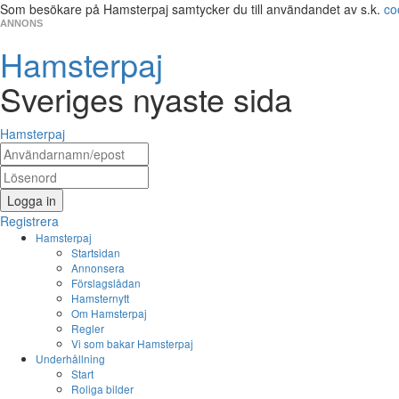
Som besökare på Hamsterpaj samtycker du till användandet av s.k.
co
ANNONS
Hamsterpaj
Sveriges nyaste sida
Hamsterpaj
Logga in
Registrera
Hamsterpaj
Startsidan
Annonsera
Förslagslådan
Hamsternytt
Om Hamsterpaj
Regler
Vi som bakar Hamsterpaj
Underhållning
Start
Roliga bilder