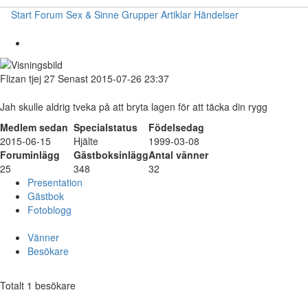
Start
Forum
Sex & Sinne
Grupper
Artiklar
Händelser
Flizan
tjej
27
Senast 2015-07-26 23:37
Jah skulle aldrig tveka på att bryta lagen för att täcka din rygg
Medlem sedan
Specialstatus
Födelsedag
2015-06-15
Hjälte
1999-03-08
Foruminlägg
Gästboksinlägg
Antal vänner
25
348
32
Presentation
Gästbok
Fotoblogg
Vänner
Besökare
Totalt 1 besökare