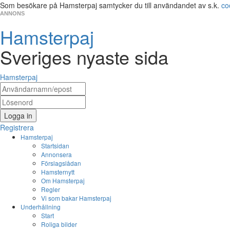
Som besökare på Hamsterpaj samtycker du till användandet av s.k.
co
ANNONS
Hamsterpaj
Sveriges nyaste sida
Hamsterpaj
Logga in
Registrera
Hamsterpaj
Startsidan
Annonsera
Förslagslådan
Hamsternytt
Om Hamsterpaj
Regler
Vi som bakar Hamsterpaj
Underhållning
Start
Roliga bilder