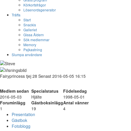
Körkortsfrågor
Lösenordsgenerator
Träffa
Start
Snackis
Galleriet
Gissa Åldern
Sök medlemmar
Memory
Pajkastning
Slumpa användare
Fairyprincess
tjej
28
Senast 2016-05-05 16:15
Medlem sedan
Specialstatus
Födelsedag
2016-05-03
Hjälte
1998-05-01
Foruminlägg
Gästboksinlägg
Antal vänner
1
19
4
Presentation
Gästbok
Fotoblogg