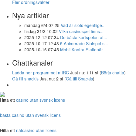
Fler ordningsvakter
Nya artiklar
måndag 6/4 07:25
Vad är slots egentlige...
tisdag 31/3 10:02
Vilka casinospel finns...
2025-12-12 07:34
De bästa kortspelen at...
2025-10-17 12:43
5 Animerade Slotspel s...
2025-10-16 07:45
Mobil Kontra Stationär...
Chattkanaler
Ladda ner programmet mIRC
Just nu:
111
st (
Börja chatta
)
Gå till snackis
Just nu:
2
st (
Gå till Snackis
)
Hitta ett
casino utan svensk licens
bästa casino utan svensk licens
Hitta ett
nätcasino utan licens