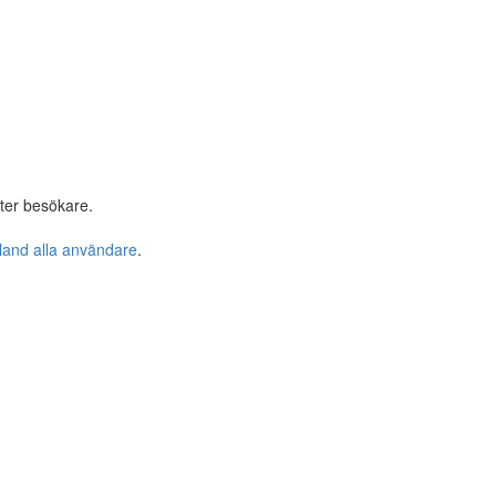
ter besökare.
bland alla användare
.