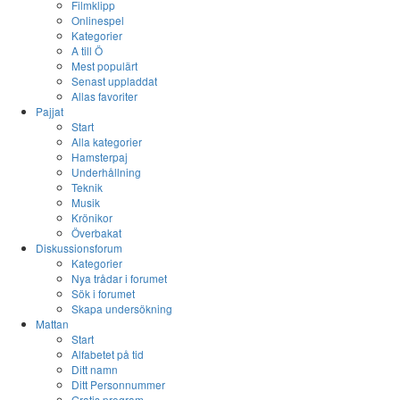
Filmklipp
Onlinespel
Kategorier
A till Ö
Mest populärt
Senast uppladdat
Allas favoriter
Pajjat
Start
Alla kategorier
Hamsterpaj
Underhållning
Teknik
Musik
Krönikor
Överbakat
Diskussionsforum
Kategorier
Nya trådar i forumet
Sök i forumet
Skapa undersökning
Mattan
Start
Alfabetet på tid
Ditt namn
Ditt Personnummer
Gratis program