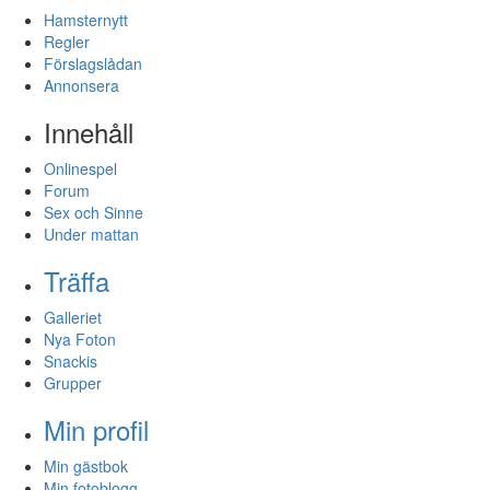
Hamsternytt
Regler
Förslagslådan
Annonsera
Innehåll
Onlinespel
Forum
Sex och Sinne
Under mattan
Träffa
Galleriet
Nya Foton
Snackis
Grupper
Min profil
Min gästbok
Min fotoblogg