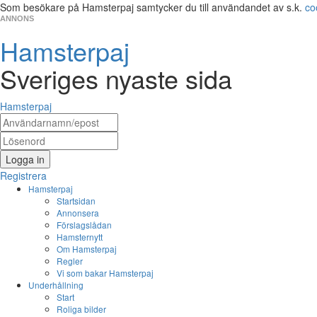
Som besökare på Hamsterpaj samtycker du till användandet av s.k.
co
ANNONS
Hamsterpaj
Sveriges nyaste sida
Hamsterpaj
Logga in
Registrera
Hamsterpaj
Startsidan
Annonsera
Förslagslådan
Hamsternytt
Om Hamsterpaj
Regler
Vi som bakar Hamsterpaj
Underhållning
Start
Roliga bilder