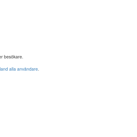
er besökare.
bland alla användare
.