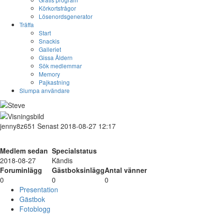
Körkortsfrågor
Lösenordsgenerator
Träffa
Start
Snackis
Galleriet
Gissa Åldern
Sök medlemmar
Memory
Pajkastning
Slumpa användare
jenny8z651
Senast 2018-08-27 12:17
Medlem sedan
Specialstatus
2018-08-27
Kändis
Foruminlägg
Gästboksinlägg
Antal vänner
0
0
0
Presentation
Gästbok
Fotoblogg