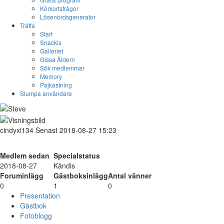
Körkortsfrågor
Lösenordsgenerator
Träffa
Start
Snackis
Galleriet
Gissa Åldern
Sök medlemmar
Memory
Pajkastning
Slumpa användare
cindyxi134
Senast 2018-08-27 15:23
Medlem sedan
Specialstatus
2018-08-27
Kändis
Foruminlägg
Gästboksinlägg
Antal vänner
0
1
0
Presentation
Gästbok
Fotoblogg