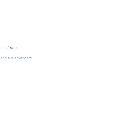
r besökare.
bland alla användare
.