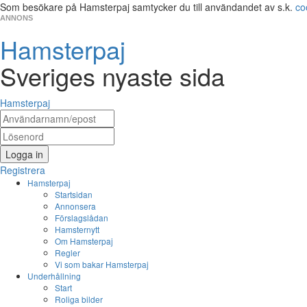
Som besökare på Hamsterpaj samtycker du till användandet av s.k.
co
ANNONS
Hamsterpaj
Sveriges nyaste sida
Hamsterpaj
Logga in
Registrera
Hamsterpaj
Startsidan
Annonsera
Förslagslådan
Hamsternytt
Om Hamsterpaj
Regler
Vi som bakar Hamsterpaj
Underhållning
Start
Roliga bilder