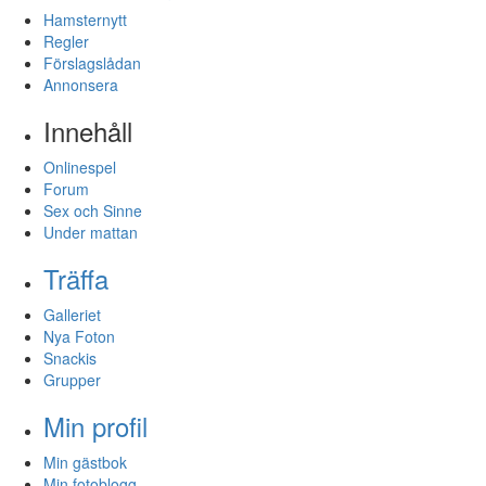
Hamsternytt
Regler
Förslagslådan
Annonsera
Innehåll
Onlinespel
Forum
Sex och Sinne
Under mattan
Träffa
Galleriet
Nya Foton
Snackis
Grupper
Min profil
Min gästbok
Min fotoblogg