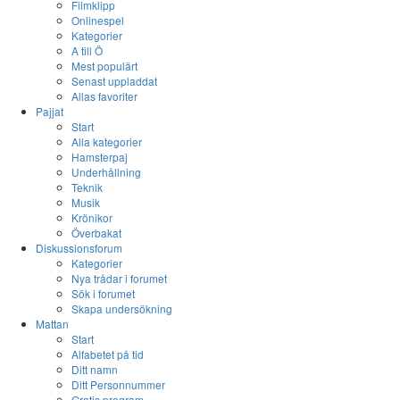
Filmklipp
Onlinespel
Kategorier
A till Ö
Mest populärt
Senast uppladdat
Allas favoriter
Pajjat
Start
Alla kategorier
Hamsterpaj
Underhållning
Teknik
Musik
Krönikor
Överbakat
Diskussionsforum
Kategorier
Nya trådar i forumet
Sök i forumet
Skapa undersökning
Mattan
Start
Alfabetet på tid
Ditt namn
Ditt Personnummer
Gratis program