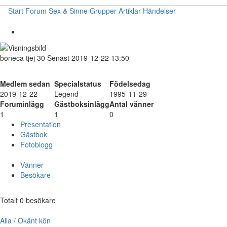
Start
Forum
Sex & Sinne
Grupper
Artiklar
Händelser
boneca
tjej
30
Senast 2019-12-22 13:50
Medlem sedan
Specialstatus
Födelsedag
2019-12-22
Legend
1995-11-29
Foruminlägg
Gästboksinlägg
Antal vänner
1
1
0
Presentation
Gästbok
Fotoblogg
Vänner
Besökare
Totalt 0 besökare
Alla / Okänt kön