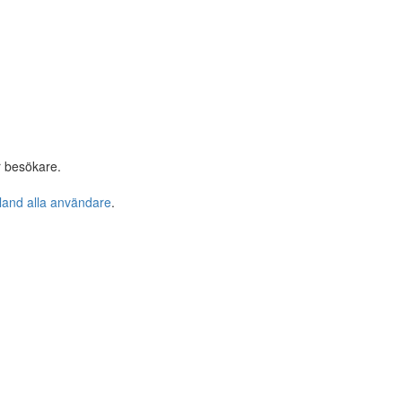
r besökare.
bland alla användare
.