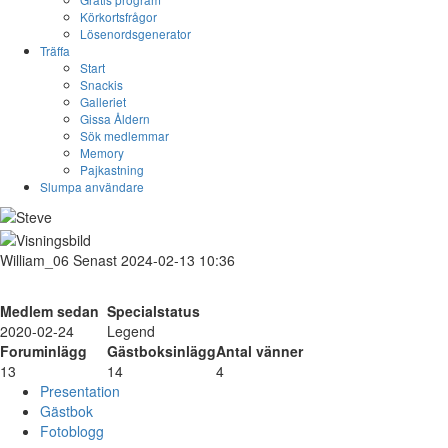
Körkortsfrågor
Lösenordsgenerator
Träffa
Start
Snackis
Galleriet
Gissa Åldern
Sök medlemmar
Memory
Pajkastning
Slumpa användare
William_06
Senast 2024-02-13 10:36
Medlem sedan
Specialstatus
2020-02-24
Legend
Foruminlägg
Gästboksinlägg
Antal vänner
13
14
4
Presentation
Gästbok
Fotoblogg