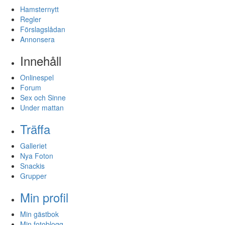
Hamsternytt
Regler
Förslagslådan
Annonsera
Innehåll
Onlinespel
Forum
Sex och Sinne
Under mattan
Träffa
Galleriet
Nya Foton
Snackis
Grupper
Min profil
Min gästbok
Min fotoblogg