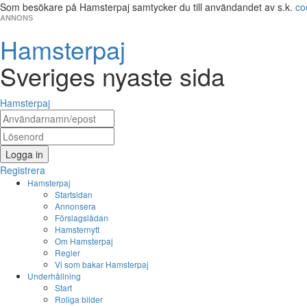
Som besökare på Hamsterpaj samtycker du till användandet av s.k.
co
ANNONS
Hamsterpaj
Sveriges nyaste sida
Hamsterpaj
Logga in
Registrera
Hamsterpaj
Startsidan
Annonsera
Förslagslådan
Hamsternytt
Om Hamsterpaj
Regler
Vi som bakar Hamsterpaj
Underhållning
Start
Roliga bilder