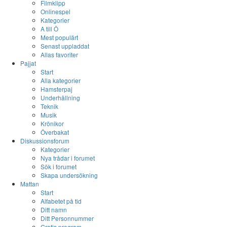
Filmklipp
Onlinespel
Kategorier
A till Ö
Mest populärt
Senast uppladdat
Allas favoriter
Pajjat
Start
Alla kategorier
Hamsterpaj
Underhållning
Teknik
Musik
Krönikor
Överbakat
Diskussionsforum
Kategorier
Nya trådar i forumet
Sök i forumet
Skapa undersökning
Mattan
Start
Alfabetet på tid
Ditt namn
Ditt Personnummer
Gratis program