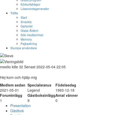
Körkortsfrågor
Lösenordsgenerator
Träffa
Start
Snackis
Galleriet
Gissa Åldern
Sök medlemmar
Memory
Pajkastning
Slumpa användare
meelio
kille
32
Senast 2022-05-04 22:05
Hej-kom-och-hjälp-mig
Medlem sedan
Specialstatus
Födelsedag
2021-05-01
Legend
1993-12-18
Foruminlägg
Gästboksinlägg
Antal vänner
1
9
0
Presentation
Gästbok