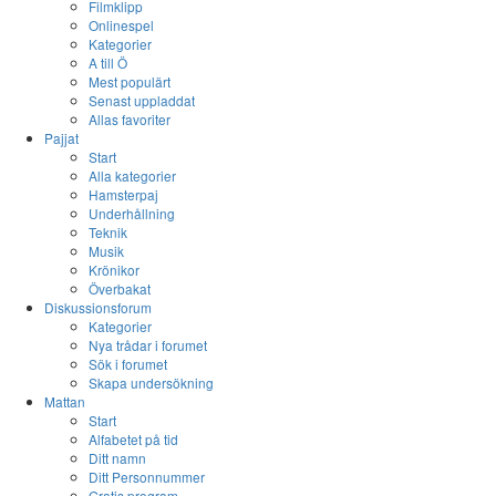
Filmklipp
Onlinespel
Kategorier
A till Ö
Mest populärt
Senast uppladdat
Allas favoriter
Pajjat
Start
Alla kategorier
Hamsterpaj
Underhållning
Teknik
Musik
Krönikor
Överbakat
Diskussionsforum
Kategorier
Nya trådar i forumet
Sök i forumet
Skapa undersökning
Mattan
Start
Alfabetet på tid
Ditt namn
Ditt Personnummer
Gratis program