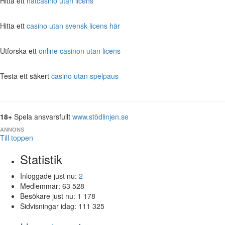
Hitta ett
nätcasino utan licens
Hitta ett
casino utan svensk licens här
Utforska ett
online casinon utan licens
Testa ett säkert
casino utan spelpaus
18+
Spela ansvarsfullt
www.stödlinjen.se
ANNONS
Till toppen
Statistik
Inloggade just nu:
2
Medlemmar:
63 528
Besökare just nu:
1 178
Sidvisningar idag:
111 325