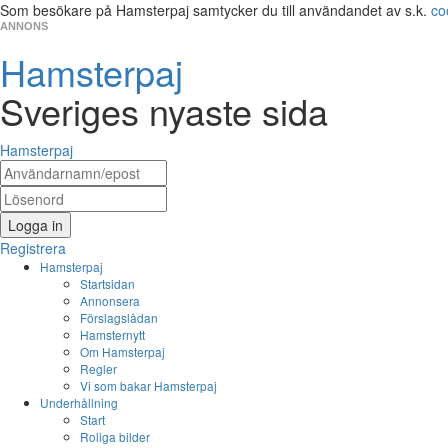
Som besökare på Hamsterpaj samtycker du till användandet av s.k.
co
ANNONS
Hamsterpaj
Sveriges nyaste sida
Hamsterpaj
Logga in
Registrera
Hamsterpaj
Startsidan
Annonsera
Förslagslådan
Hamsternytt
Om Hamsterpaj
Regler
Vi som bakar Hamsterpaj
Underhållning
Start
Roliga bilder