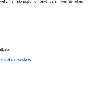
n del annan information om användaren i den här rutan.
sökare.
bland alla användare
.