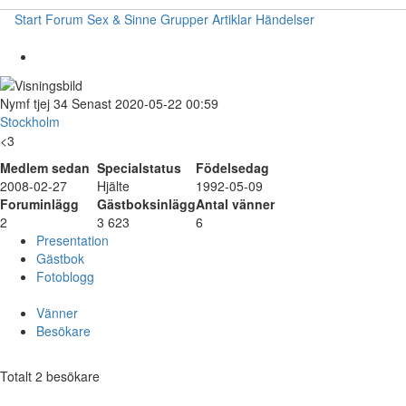
Start
Forum
Sex & Sinne
Grupper
Artiklar
Händelser
Nymf
tjej
34
Senast 2020-05-22 00:59
Stockholm
<3
Medlem sedan
Specialstatus
Födelsedag
2008-02-27
Hjälte
1992-05-09
Foruminlägg
Gästboksinlägg
Antal vänner
2
3 623
6
Presentation
Gästbok
Fotoblogg
Vänner
Besökare
Totalt 2 besökare