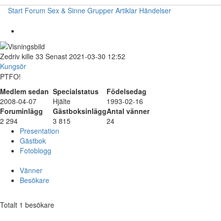
Start
Forum
Sex & Sinne
Grupper
Artiklar
Händelser
Zedriv
kille
33
Senast 2021-03-30 12:52
Kungsör
PTFO!
Medlem sedan
Specialstatus
Födelsedag
2008-04-07
Hjälte
1993-02-16
Foruminlägg
Gästboksinlägg
Antal vänner
2 294
3 815
24
Presentation
Gästbok
Fotoblogg
Vänner
Besökare
Totalt 1 besökare