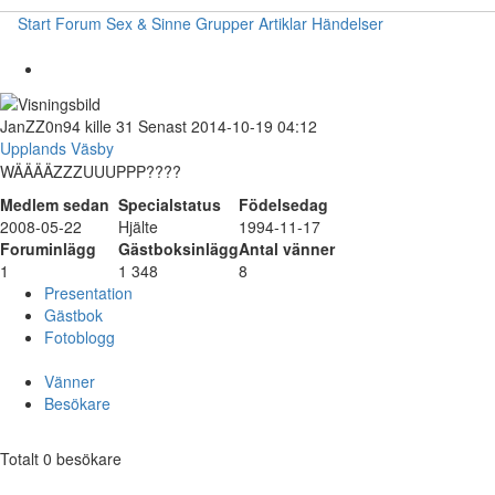
Start
Forum
Sex & Sinne
Grupper
Artiklar
Händelser
JanZZ0n94
kille
31
Senast 2014-10-19 04:12
Upplands Väsby
WÄÄÄÄZZZUUUPPP????
Medlem sedan
Specialstatus
Födelsedag
2008-05-22
Hjälte
1994-11-17
Foruminlägg
Gästboksinlägg
Antal vänner
1
1 348
8
Presentation
Gästbok
Fotoblogg
Vänner
Besökare
Totalt 0 besökare