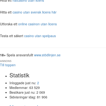
Hitta ett
nätcasino utan licens
Hitta ett
casino utan svensk licens här
Utforska ett
online casinon utan licens
Testa ett säkert
casino utan spelpaus
18+
Spela ansvarsfullt
www.stödlinjen.se
ANNONS
Till toppen
Statistik
Inloggade just nu:
2
Medlemmar:
63 529
Besökare just nu:
2 069
Sidvisningar idag:
81 906