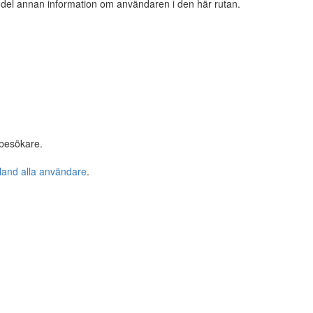
n del annan information om användaren i den här rutan.
 besökare.
bland alla användare
.