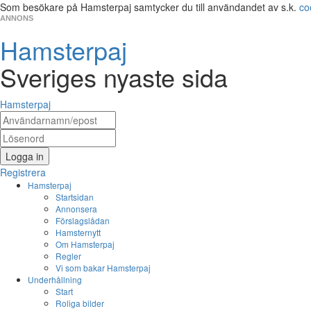
Som besökare på Hamsterpaj samtycker du till användandet av s.k.
co
ANNONS
Hamsterpaj
Sveriges nyaste sida
Hamsterpaj
Logga in
Registrera
Hamsterpaj
Startsidan
Annonsera
Förslagslådan
Hamsternytt
Om Hamsterpaj
Regler
Vi som bakar Hamsterpaj
Underhållning
Start
Roliga bilder