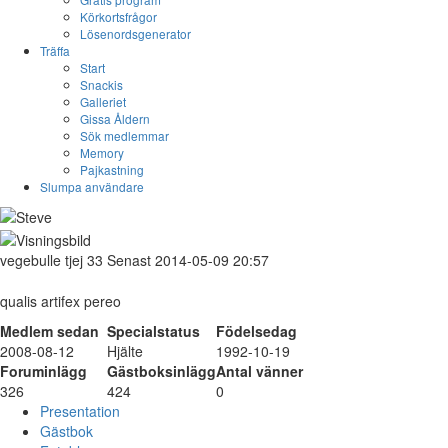
Körkortsfrågor
Lösenordsgenerator
Träffa
Start
Snackis
Galleriet
Gissa Åldern
Sök medlemmar
Memory
Pajkastning
Slumpa användare
vegebulle
tjej
33
Senast 2014-05-09 20:57
qualis artifex pereo
Medlem sedan
Specialstatus
Födelsedag
2008-08-12
Hjälte
1992-10-19
Foruminlägg
Gästboksinlägg
Antal vänner
326
424
0
Presentation
Gästbok