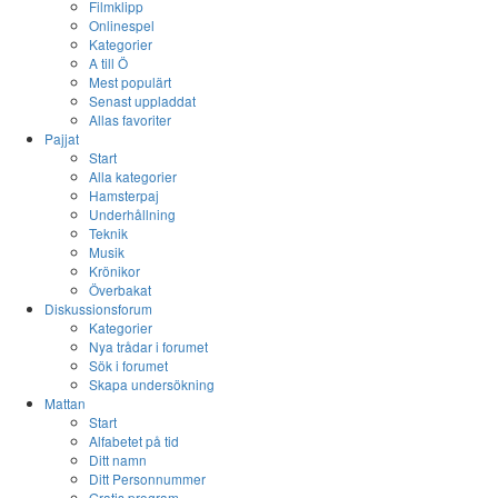
Filmklipp
Onlinespel
Kategorier
A till Ö
Mest populärt
Senast uppladdat
Allas favoriter
Pajjat
Start
Alla kategorier
Hamsterpaj
Underhållning
Teknik
Musik
Krönikor
Överbakat
Diskussionsforum
Kategorier
Nya trådar i forumet
Sök i forumet
Skapa undersökning
Mattan
Start
Alfabetet på tid
Ditt namn
Ditt Personnummer
Gratis program