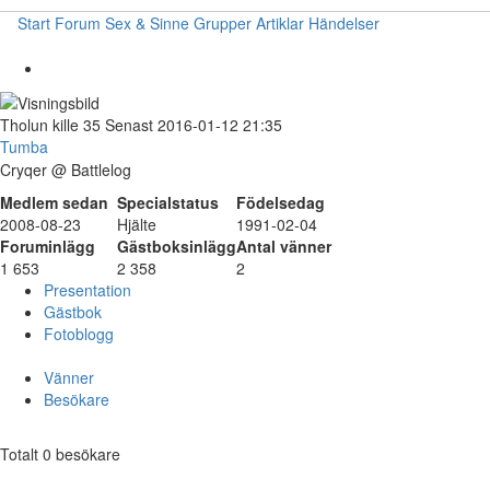
Start
Forum
Sex & Sinne
Grupper
Artiklar
Händelser
Tholun
kille
35
Senast 2016-01-12 21:35
Tumba
Cryqer @ Battlelog
Medlem sedan
Specialstatus
Födelsedag
2008-08-23
Hjälte
1991-02-04
Foruminlägg
Gästboksinlägg
Antal vänner
1 653
2 358
2
Presentation
Gästbok
Fotoblogg
Vänner
Besökare
Totalt 0 besökare