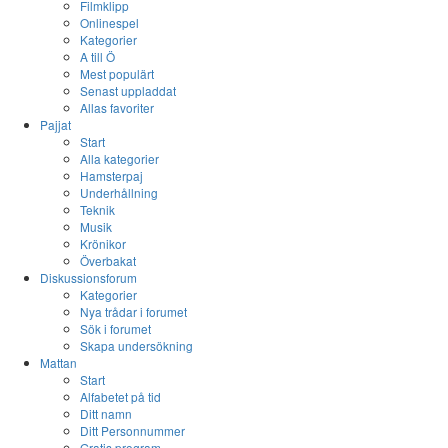
Filmklipp
Onlinespel
Kategorier
A till Ö
Mest populärt
Senast uppladdat
Allas favoriter
Pajjat
Start
Alla kategorier
Hamsterpaj
Underhållning
Teknik
Musik
Krönikor
Överbakat
Diskussionsforum
Kategorier
Nya trådar i forumet
Sök i forumet
Skapa undersökning
Mattan
Start
Alfabetet på tid
Ditt namn
Ditt Personnummer
Gratis program