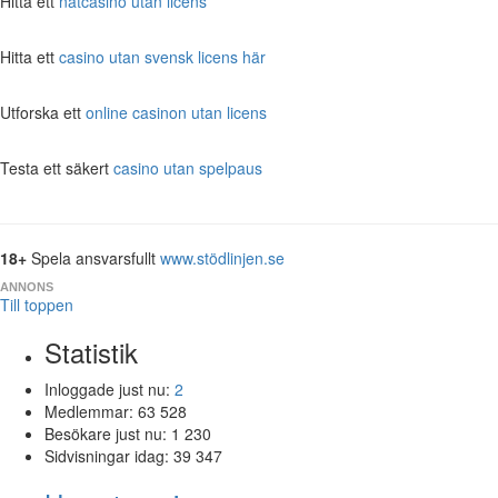
Hitta ett
nätcasino utan licens
Hitta ett
casino utan svensk licens här
Utforska ett
online casinon utan licens
Testa ett säkert
casino utan spelpaus
18+
Spela ansvarsfullt
www.stödlinjen.se
ANNONS
Till toppen
Statistik
Inloggade just nu:
2
Medlemmar:
63 528
Besökare just nu:
1 230
Sidvisningar idag:
39 347