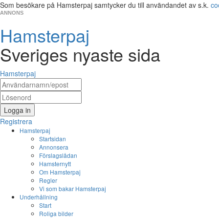
Som besökare på Hamsterpaj samtycker du till användandet av s.k.
co
ANNONS
Hamsterpaj
Sveriges nyaste sida
Hamsterpaj
Logga in
Registrera
Hamsterpaj
Startsidan
Annonsera
Förslagslådan
Hamsternytt
Om Hamsterpaj
Regler
Vi som bakar Hamsterpaj
Underhållning
Start
Roliga bilder