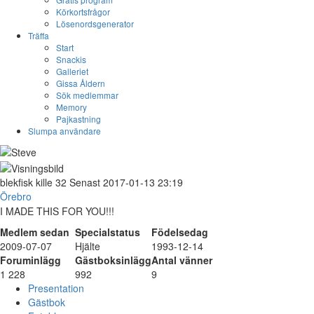
Körkortsfrågor
Lösenordsgenerator
Träffa
Start
Snackis
Galleriet
Gissa Åldern
Sök medlemmar
Memory
Pajkastning
Slumpa användare
blekfisk
kille
32
Senast 2017-01-13 23:19
Örebro
I MADE THIS FOR YOU!!!
Medlem sedan
Specialstatus
Födelsedag
2009-07-07
Hjälte
1993-12-14
Foruminlägg
Gästboksinlägg
Antal vänner
1 228
992
9
Presentation
Gästbok