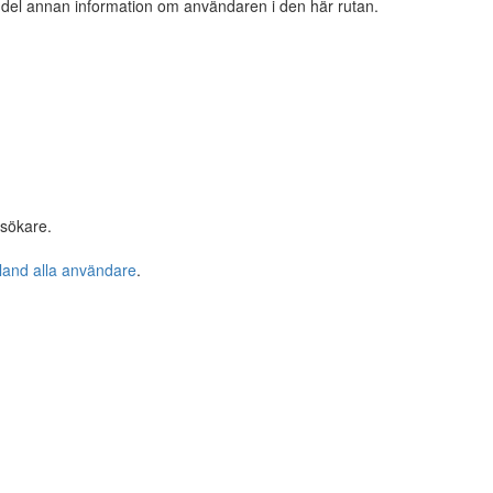
n del annan information om användaren i den här rutan.
esökare.
bland alla användare
.