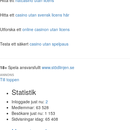
Hitta ett
nätcasino utan licens
Hitta ett
casino utan svensk licens här
Utforska ett
online casinon utan licens
Testa ett säkert
casino utan spelpaus
18+
Spela ansvarsfullt
www.stödlinjen.se
ANNONS
Till toppen
Statistik
Inloggade just nu:
2
Medlemmar:
63 528
Besökare just nu:
1 153
Sidvisningar idag:
65 408