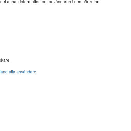
n del annan information om användaren i den här rutan.
ökare.
bland alla användare
.