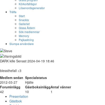
Körkortsfrågor
Lösenordsgenerator
Träffa
Start
Snackis
Galleriet
Gissa Åldern
Sök medlemmar
Memory
Pajkastning
Slumpa användare
DARK
kille
Senast 2024-04-19 18:46
blessthefall <3
Medlem sedan
Specialstatus
2012-03-27
Hjälte
Foruminlägg
Gästboksinlägg
Antal vänner
42
10
1
Presentation
Gästbok