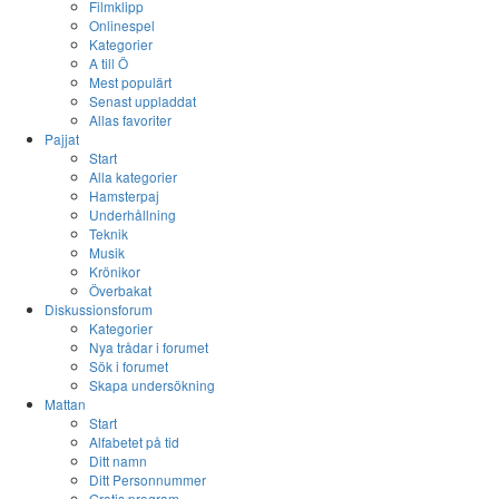
Filmklipp
Onlinespel
Kategorier
A till Ö
Mest populärt
Senast uppladdat
Allas favoriter
Pajjat
Start
Alla kategorier
Hamsterpaj
Underhållning
Teknik
Musik
Krönikor
Överbakat
Diskussionsforum
Kategorier
Nya trådar i forumet
Sök i forumet
Skapa undersökning
Mattan
Start
Alfabetet på tid
Ditt namn
Ditt Personnummer
Gratis program