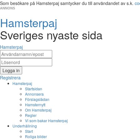
Som besökare på Hamsterpaj samtycker du till användandet av s.k.
co
ANNONS
Hamsterpaj
Sveriges nyaste sida
Hamsterpaj
Logga in
Registrera
Hamsterpaj
Startsidan
Annonsera
Förslagslådan
Hamsternytt
Om Hamsterpaj
Regler
Vi som bakar Hamsterpaj
Underhållning
Start
Roliga bilder