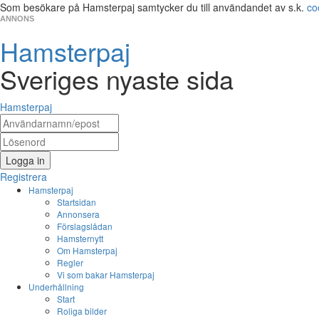
Som besökare på Hamsterpaj samtycker du till användandet av s.k.
co
ANNONS
Hamsterpaj
Sveriges nyaste sida
Hamsterpaj
Logga in
Registrera
Hamsterpaj
Startsidan
Annonsera
Förslagslådan
Hamsternytt
Om Hamsterpaj
Regler
Vi som bakar Hamsterpaj
Underhållning
Start
Roliga bilder