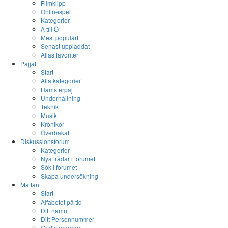
Filmklipp
Onlinespel
Kategorier
A till Ö
Mest populärt
Senast uppladdat
Allas favoriter
Pajjat
Start
Alla kategorier
Hamsterpaj
Underhållning
Teknik
Musik
Krönikor
Överbakat
Diskussionsforum
Kategorier
Nya trådar i forumet
Sök i forumet
Skapa undersökning
Mattan
Start
Alfabetet på tid
Ditt namn
Ditt Personnummer
Gratis program