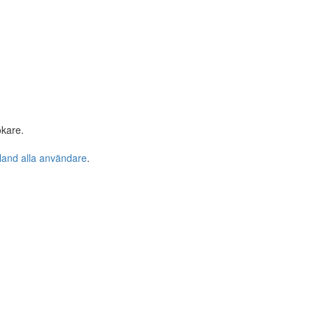
ökare.
bland alla användare
.