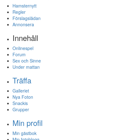
Hamsternytt
Regler
Förslagslådan
Annonsera
Innehåll
Onlinespel
Forum
Sex och Sinne
Under mattan
Träffa
Galleriet
Nya Foton
Snackis
Grupper
Min profil
Min gästbok
Min fotoblogg