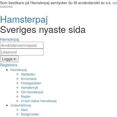
Som besökare på Hamsterpaj samtycker du till användandet av s.k.
co
ANNONS
Hamsterpaj
Sveriges nyaste sida
Hamsterpaj
Logga in
Registrera
Hamsterpaj
Startsidan
Annonsera
Förslagslådan
Hamsternytt
Om Hamsterpaj
Regler
Vi som bakar Hamsterpaj
Underhållning
Start
Roliga bilder