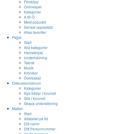
Filmklipp
Onlinespel
Kategorier
A till Ö
Mest populärt
Senast uppladdat
Allas favoriter
Pajjat
Start
Alla kategorier
Hamsterpaj
Underhållning
Teknik
Musik
Krönikor
Överbakat
Diskussionsforum
Kategorier
Nya trådar i forumet
Sök i forumet
Skapa undersökning
Mattan
Start
Alfabetet på tid
Ditt namn
Ditt Personnummer
Gratis program