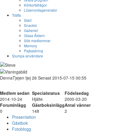
Körkortsfrågor
Lösenordsgenerator
Träffa
Start
Snackis
Galleriet
Gissa Åldern
Sök medlemmar
Memory
Pajkastning
Slumpa användare
DennaTjejen
tjej
26
Senast 2015-07-15 00:55
Medlem sedan
Specialstatus
Födelsedag
2014-10-24
Hjälte
2000-03-20
Foruminlägg
Gästboksinlägg
Antal vänner
0
148
2
Presentation
Gästbok
Fotoblogg