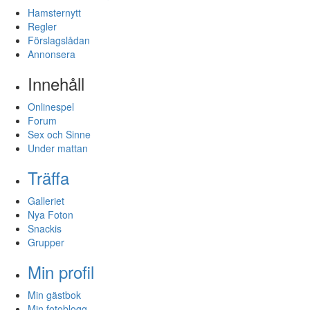
Hamsternytt
Regler
Förslagslådan
Annonsera
Innehåll
Onlinespel
Forum
Sex och Sinne
Under mattan
Träffa
Galleriet
Nya Foton
Snackis
Grupper
Min profil
Min gästbok
Min fotoblogg