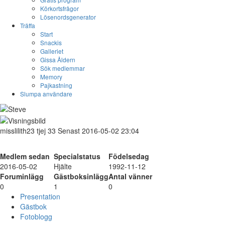
Körkortsfrågor
Lösenordsgenerator
Träffa
Start
Snackis
Galleriet
Gissa Åldern
Sök medlemmar
Memory
Pajkastning
Slumpa användare
misslilith23
tjej
33
Senast 2016-05-02 23:04
Medlem sedan
Specialstatus
Födelsedag
2016-05-02
Hjälte
1992-11-12
Foruminlägg
Gästboksinlägg
Antal vänner
0
1
0
Presentation
Gästbok
Fotoblogg