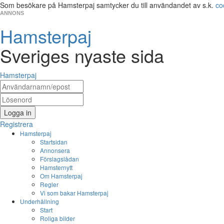
Som besökare på Hamsterpaj samtycker du till användandet av s.k.
co
ANNONS
Hamsterpaj
Sveriges nyaste sida
Hamsterpaj
Logga in
Registrera
Hamsterpaj
Startsidan
Annonsera
Förslagslådan
Hamsternytt
Om Hamsterpaj
Regler
Vi som bakar Hamsterpaj
Underhållning
Start
Roliga bilder