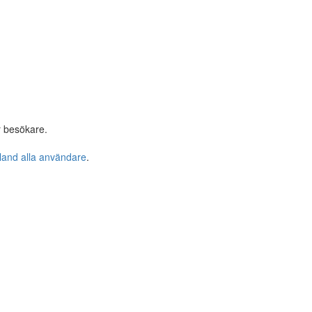
r besökare.
bland alla användare
.