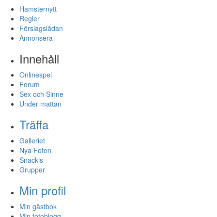
Hamsternytt
Regler
Förslagslådan
Annonsera
Innehåll
Onlinespel
Forum
Sex och Sinne
Under mattan
Träffa
Galleriet
Nya Foton
Snackis
Grupper
Min profil
Min gästbok
Min fotoblogg