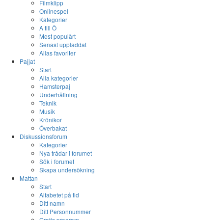
Filmklipp
Onlinespel
Kategorier
A till Ö
Mest populärt
Senast uppladdat
Allas favoriter
Pajjat
Start
Alla kategorier
Hamsterpaj
Underhållning
Teknik
Musik
Krönikor
Överbakat
Diskussionsforum
Kategorier
Nya trådar i forumet
Sök i forumet
Skapa undersökning
Mattan
Start
Alfabetet på tid
Ditt namn
Ditt Personnummer
Gratis program