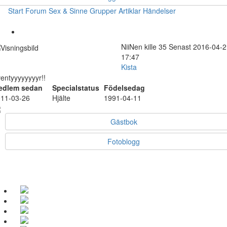
Start
Forum
Sex & Sinne
Grupper
Artiklar
Händelser
NiiNen
kille
35
Senast 2016-04-2
17:47
Kista
entyyyyyyyyr!!
edlem sedan
Specialstatus
Födelsedag
11-03-26
Hjälte
1991-04-11
Gästbok
Fotoblogg