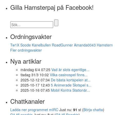
Gilla Hamsterpaj på Facebook!
Ordningsvakter
Tw1X
Soode
Kanelbullen
RoadGunner
Amanda0043
Hamstern
Fler ordningsvakter
Nya artiklar
måndag 6/4 07:25
Vad är slots egentlige...
tisdag 31/3 10:02
Vilka casinospel finns...
2025-12-12 07:34
De bästa kortspelen at...
2025-10-17 12:43
5 Animerade Slotspel s...
2025-10-16 07:45
Mobil Kontra Stationär...
Chattkanaler
Ladda ner programmet mIRC
Just nu:
91
st (
Börja chatta
)
Gå till snackis
Just nu:
2
st (
Gå till Snackis
)