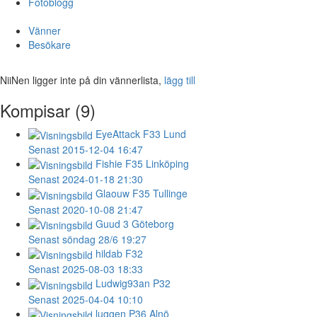
Fotoblogg
Vänner
Besökare
NiiNen ligger inte på din vännerlista,
lägg till
Kompisar (9)
EyeAttack
F33 Lund
Senast 2015-12-04 16:47
Fishie
F35 Linköping
Senast 2024-01-18 21:30
Glaouw
F35 Tullinge
Senast 2020-10-08 21:47
Guud
3 Göteborg
Senast söndag 28/6 19:27
hildab
F32
Senast 2025-08-03 18:33
Ludwig93an
P32
Senast 2025-04-04 10:10
luggen
P36 Alnö