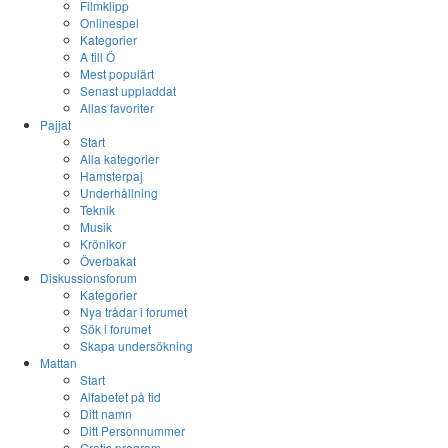
Filmklipp
Onlinespel
Kategorier
A till Ö
Mest populärt
Senast uppladdat
Allas favoriter
Pajjat
Start
Alla kategorier
Hamsterpaj
Underhållning
Teknik
Musik
Krönikor
Överbakat
Diskussionsforum
Kategorier
Nya trådar i forumet
Sök i forumet
Skapa undersökning
Mattan
Start
Alfabetet på tid
Ditt namn
Ditt Personnummer
Gratis program