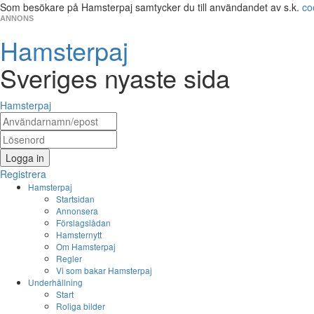
Som besökare på Hamsterpaj samtycker du till användandet av s.k.
co
ANNONS
Hamsterpaj
Sveriges nyaste sida
Hamsterpaj
Logga in
Registrera
Hamsterpaj
Startsidan
Annonsera
Förslagslådan
Hamsternytt
Om Hamsterpaj
Regler
Vi som bakar Hamsterpaj
Underhållning
Start
Roliga bilder