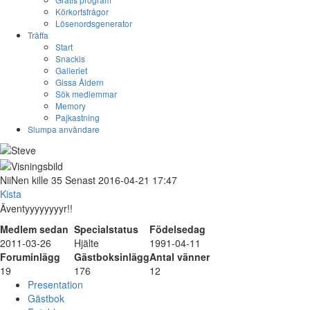
Körkortsfrågor
Lösenordsgenerator
Träffa
Start
Snackis
Galleriet
Gissa Åldern
Sök medlemmar
Memory
Pajkastning
Slumpa användare
NiiNen
kille
35
Senast 2016-04-21 17:47
Kista
Äventyyyyyyyyr!!
Medlem sedan
Specialstatus
Födelsedag
2011-03-26
Hjälte
1991-04-11
Foruminlägg
Gästboksinlägg
Antal vänner
19
176
12
Presentation
Gästbok