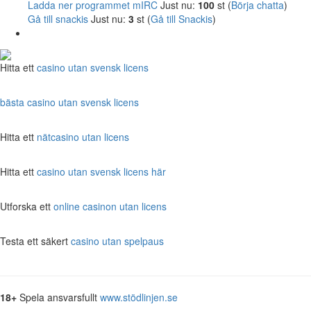
Ladda ner programmet mIRC
Just nu:
100
st (
Börja chatta
)
Gå till snackis
Just nu:
3
st (
Gå till Snackis
)
Hitta ett
casino utan svensk licens
bästa casino utan svensk licens
Hitta ett
nätcasino utan licens
Hitta ett
casino utan svensk licens här
Utforska ett
online casinon utan licens
Testa ett säkert
casino utan spelpaus
18+
Spela ansvarsfullt
www.stödlinjen.se