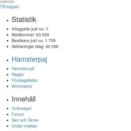
ANNONS
Till toppen
Statistik
Inloggade just nu:
3
Medlemmar:
63 529
Besökare just nu:
1 709
Sidvisningar idag:
40 296
Hamsterpaj
Hamsternytt
Regler
Förslagslådan
Annonsera
Innehåll
Onlinespel
Forum
Sex och Sinne
Under mattan