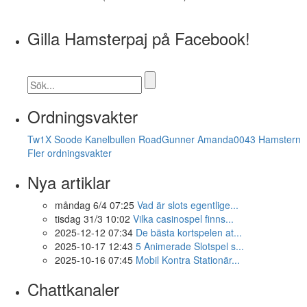
Gilla Hamsterpaj på Facebook!
Ordningsvakter
Tw1X
Soode
Kanelbullen
RoadGunner
Amanda0043
Hamstern
Fler ordningsvakter
Nya artiklar
måndag 6/4 07:25
Vad är slots egentlige...
tisdag 31/3 10:02
Vilka casinospel finns...
2025-12-12 07:34
De bästa kortspelen at...
2025-10-17 12:43
5 Animerade Slotspel s...
2025-10-16 07:45
Mobil Kontra Stationär...
Chattkanaler