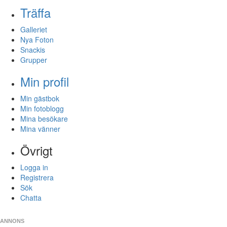
Träffa
Galleriet
Nya Foton
Snackis
Grupper
Min profil
Min gästbok
Min fotoblogg
Mina besökare
Mina vänner
Övrigt
Logga in
Registrera
Sök
Chatta
ANNONS