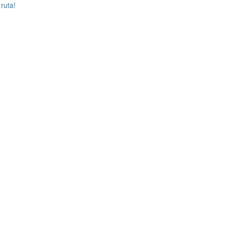
 ruta!