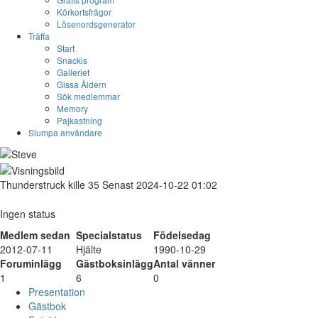
Körkortsfrågor
Lösenordsgenerator
Träffa
Start
Snackis
Galleriet
Gissa Åldern
Sök medlemmar
Memory
Pajkastning
Slumpa användare
Thunderstruck
kille
35
Senast 2024-10-22 01:02
Ingen status
Medlem sedan
Specialstatus
Födelsedag
2012-07-11
Hjälte
1990-10-29
Foruminlägg
Gästboksinlägg
Antal vänner
1
6
0
Presentation
Gästbok