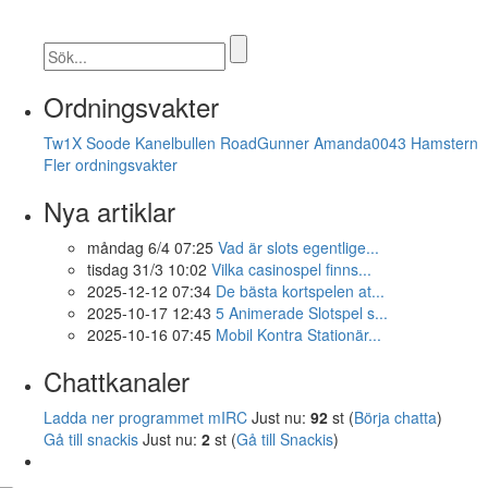
Ordningsvakter
Tw1X
Soode
Kanelbullen
RoadGunner
Amanda0043
Hamstern
Fler ordningsvakter
Nya artiklar
måndag 6/4 07:25
Vad är slots egentlige...
tisdag 31/3 10:02
Vilka casinospel finns...
2025-12-12 07:34
De bästa kortspelen at...
2025-10-17 12:43
5 Animerade Slotspel s...
2025-10-16 07:45
Mobil Kontra Stationär...
Chattkanaler
Ladda ner programmet mIRC
Just nu:
92
st (
Börja chatta
)
Gå till snackis
Just nu:
2
st (
Gå till Snackis
)