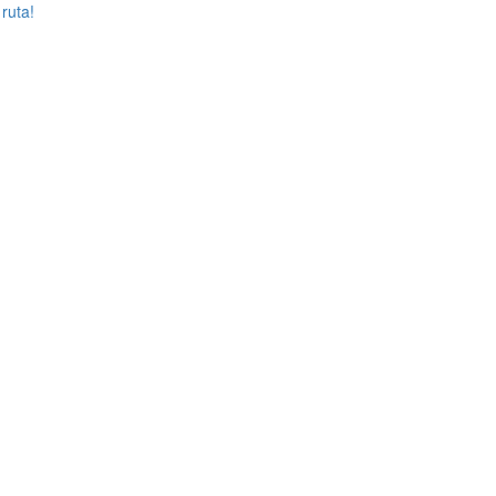
 ruta!