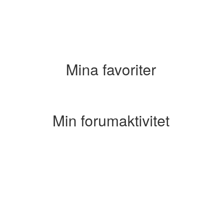
Mina favoriter
Min forumaktivitet