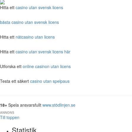
Hitta ett
casino utan svensk licens
bästa casino utan svensk licens
Hitta ett
nätcasino utan licens
Hitta ett
casino utan svensk licens här
Utforska ett
online casinon utan licens
Testa ett säkert
casino utan spelpaus
18+
Spela ansvarsfullt
www.stödlinjen.se
ANNONS
Till toppen
Statistik