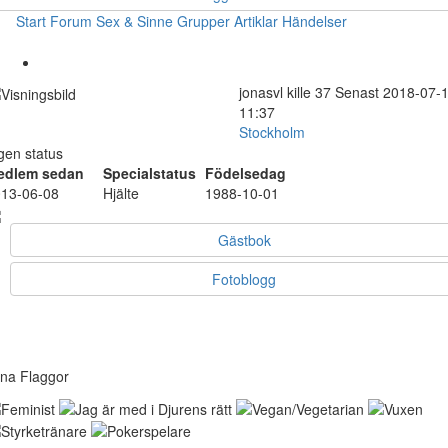
Start
Forum
Sex & Sinne
Grupper
Artiklar
Händelser
jonasvl
kille
37
Senast 2018-07-
11:37
Stockholm
gen status
edlem sedan
Specialstatus
Födelsedag
13-06-08
Hjälte
1988-10-01
Gästbok
Fotoblogg
na Flaggor