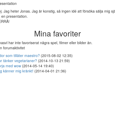
esentation
j. Jag heter Jonas. Jag är konstig, så ingen idé att försöka sälja mig sj
 en presentation.
ERRÅ!
Mina favoriter
nasvl har inte favoriserat några spel, filmer eller bilder än.
n forumaktivitet
dor som tillåter maestro?
(2015-08-02 12:35)
r tänker vegetarianer?
(2014-10-13 21:59)
rja med wow
(2014-05-14 19:40)
g känner mig kränkt!
(2014-04-01 21:36)