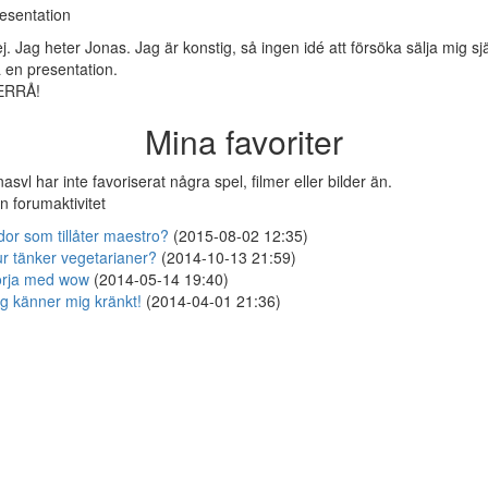
esentation
j. Jag heter Jonas. Jag är konstig, så ingen idé att försöka sälja mig sj
 en presentation.
ERRÅ!
Mina favoriter
nasvl har inte favoriserat några spel, filmer eller bilder än.
n forumaktivitet
dor som tillåter maestro?
(2015-08-02 12:35)
r tänker vegetarianer?
(2014-10-13 21:59)
rja med wow
(2014-05-14 19:40)
g känner mig kränkt!
(2014-04-01 21:36)