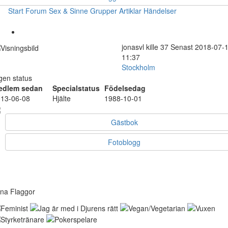
Start
Forum
Sex & Sinne
Grupper
Artiklar
Händelser
jonasvl
kille
37
Senast 2018-07-
11:37
Stockholm
gen status
edlem sedan
Specialstatus
Födelsedag
13-06-08
Hjälte
1988-10-01
Gästbok
Fotoblogg
na Flaggor