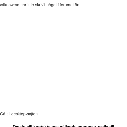
ntknowme har inte skrivit något i forumet än.
Gå till desktop-sajten
Om du vill kontakta oss gällande annonser, maila till