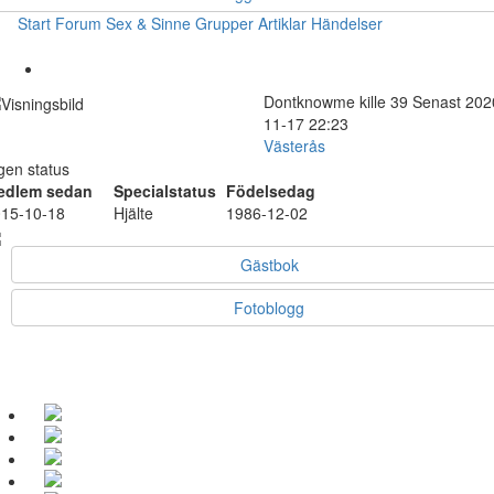
Start
Forum
Sex & Sinne
Grupper
Artiklar
Händelser
Dontknowme
kille
39
Senast 202
11-17 22:23
Västerås
gen status
edlem sedan
Specialstatus
Födelsedag
15-10-18
Hjälte
1986-12-02
Gästbok
Fotoblogg