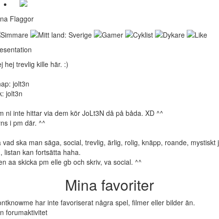
na Flaggor
esentation
j hej trevlig kille här. :)
ap: jolt3n
k: jolt3n
 ni inte hittar via dem kör JoLt3N då på båda. XD ^^
ns i pm där. ^^
 vad ska man säga, social, trevlig, ärlig, rolig, knäpp, roande, mystiskt 
, listan kan fortsätta haha.
n aa skicka pm elle gb och skriv, va social. ^^
Mina favoriter
ntknowme har inte favoriserat några spel, filmer eller bilder än.
n forumaktivitet