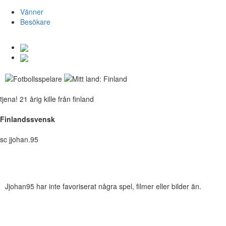
Vänner
Besökare
tjena! 21 årig kille från finland
Finlandssvensk
sc jjohan.95
Jjohan95 har inte favoriserat några spel, filmer eller bilder än.