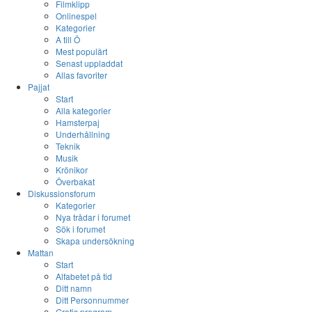
Filmklipp
Onlinespel
Kategorier
A till Ö
Mest populärt
Senast uppladdat
Allas favoriter
Pajjat
Start
Alla kategorier
Hamsterpaj
Underhållning
Teknik
Musik
Krönikor
Överbakat
Diskussionsforum
Kategorier
Nya trådar i forumet
Sök i forumet
Skapa undersökning
Mattan
Start
Alfabetet på tid
Ditt namn
Ditt Personnummer
Gratis program