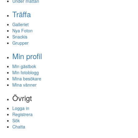
Under mattan
Träffa
Galleriet
Nya Foton
Snackis
Grupper
Min profil
Min gästbok
Min fotoblogg
Mina besökare
Mina vänner
Övrigt
Logga in
Registrera
Sök
Chatta