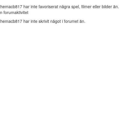
themacb817 har inte favoriserat några spel, filmer eller bilder än.
n forumaktivitet
themacb817 har inte skrivit något i forumet än.