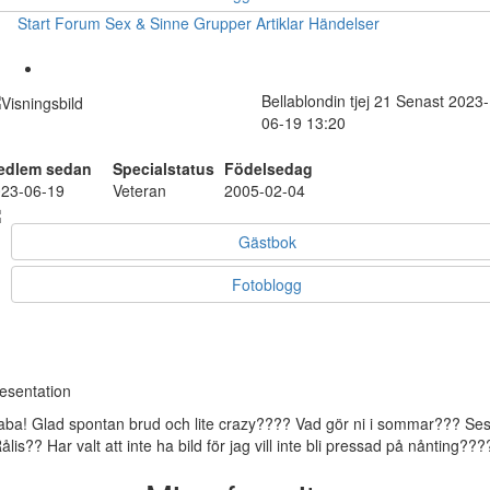
Start
Forum
Sex & Sinne
Grupper
Artiklar
Händelser
Bellablondin
tjej
21
Senast 2023-
06-19 13:20
edlem sedan
Specialstatus
Födelsedag
23-06-19
Veteran
2005-02-04
Gästbok
Fotoblogg
esentation
aba! Glad spontan brud och lite crazy???? Vad gör ni i sommar??? Ses
Rålis?? Har valt att inte ha bild för jag vill inte bli pressad på nånting???