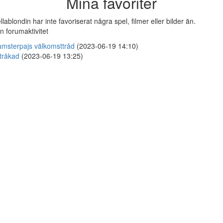
Mina favoriter
llablondin har inte favoriserat några spel, filmer eller bilder än.
n forumaktivitet
msterpajs välkomsttråd
(2023-06-19 14:10)
tråkad
(2023-06-19 13:25)