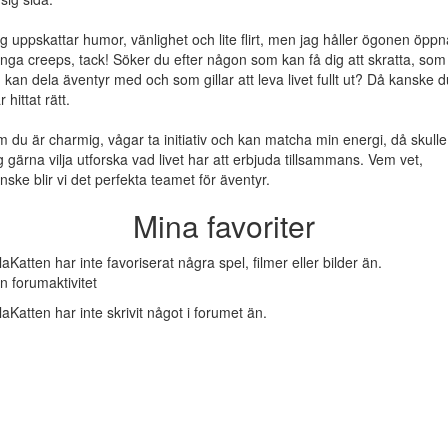
g uppskattar humor, vänlighet och lite flirt, men jag håller ögonen öppn
inga creeps, tack! Söker du efter någon som kan få dig att skratta, som
 kan dela äventyr med och som gillar att leva livet fullt ut? Då kanske d
r hittat rätt.
 du är charmig, vågar ta initiativ och kan matcha min energi, då skulle
g gärna vilja utforska vad livet har att erbjuda tillsammans. Vem vet,
nske blir vi det perfekta teamet för äventyr.
Mina favoriter
llaKatten har inte favoriserat några spel, filmer eller bilder än.
n forumaktivitet
llaKatten har inte skrivit något i forumet än.