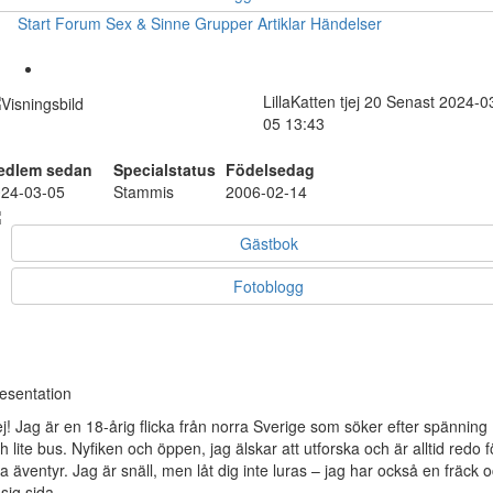
Start
Forum
Sex & Sinne
Grupper
Artiklar
Händelser
LillaKatten
tjej
20
Senast 2024-0
05 13:43
edlem sedan
Specialstatus
Födelsedag
24-03-05
Stammis
2006-02-14
Gästbok
Fotoblogg
esentation
j! Jag är en 18-årig flicka från norra Sverige som söker efter spänning
h lite bus. Nyfiken och öppen, jag älskar att utforska och är alltid redo f
a äventyr. Jag är snäll, men låt dig inte luras – jag har också en fräck 
sig sida.