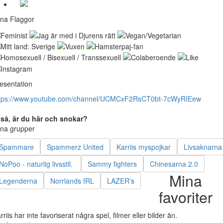
na Flaggor
esentation
tps://www.youtube.com/channel/UCMCxF2RsCT0bt-7cWyRIEew
så, är du här och snokar?
na grupper
Spammare
Spammerz United
Karriis myspojkar
Livsaknarna
NoPoo - naturlig livsstil.
Sammy fighters
Chinesarna 2.0
Mina
Legenderna
Norrlands IRL
LAZER's
favoriter
rriis har inte favoriserat några spel, filmer eller bilder än.