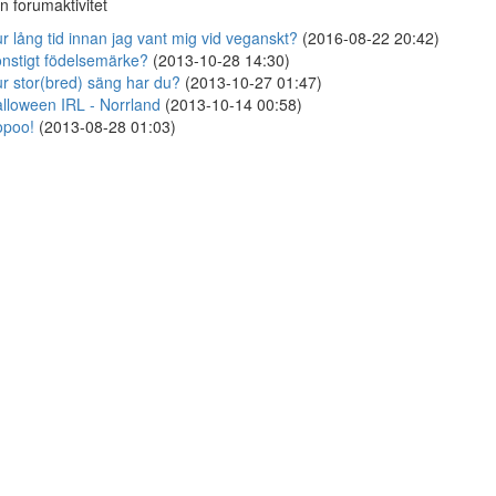
n forumaktivitet
r lång tid innan jag vant mig vid veganskt?
(2016-08-22 20:42)
nstigt födelsemärke?
(2013-10-28 14:30)
r stor(bred) säng har du?
(2013-10-27 01:47)
lloween IRL - Norrland
(2013-10-14 00:58)
opoo!
(2013-08-28 01:03)