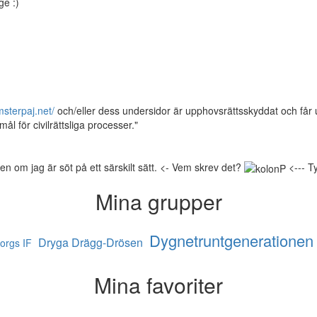
ge :)
sterpaj.net/
och/eller dess undersidor är upphovsrättsskyddat och får 
l för civilrättsliga processer."
 om jag är söt på ett särskilt sätt. <- Vem skrev det?
<--- Ty
Mina grupper
Dygnetruntgenerationen
Dryga Drägg-Drösen
orgs IF
Mina favoriter