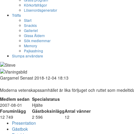
Körkortsfrågor
Lösenordsgenerator
Träffa
Start
Snackis
Galleriet
Gissa Åldern
Sök medlemmar
Memory
Pajkastning
Slumpa användare
Gargamel
Senast 2018-12-04 18:13
Moderna vetenskapssamhället är lika förljuget och ruttet som medeltida 
Medlem sedan
Specialstatus
2007-08-01
Hjälte
Foruminlägg
Gästboksinlägg
Antal vänner
12 749
2 596
12
Presentation
Gästbok