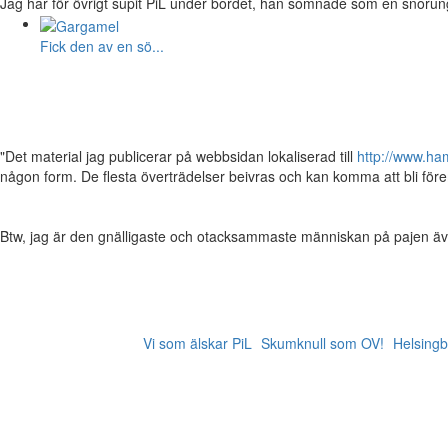
Jag har för övrigt supit PiL under bordet, han somnade som en snorun
Fick den av en sö...
"Det material jag publicerar på webbsidan lokaliserad till
http://www.ham
någon form. De flesta överträdelser beivras och kan komma att bli föremå
Btw, jag är den gnälligaste och otacksammaste människan på pajen även
Vi som älskar PiL
Skumknull som OV!
Helsingb