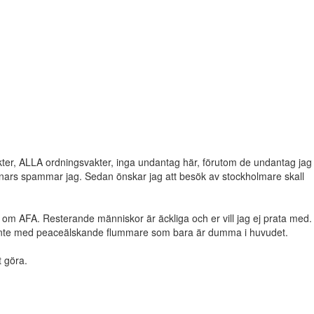
vakter, ALLA ordningsvakter, inga undantag här, förutom de undantag jag
 annars spammar jag. Sedan önskar jag att besök av stockholmare skall
nster om AFA. Resterande människor är äckliga och er vill jag ej prata med.
ar inte med peaceälskande flummare som bara är dumma i huvudet.
t göra.