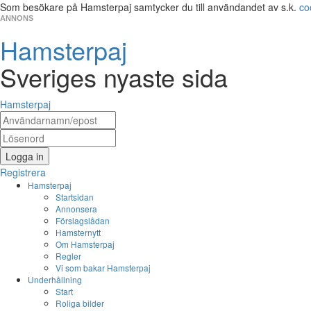
Som besökare på Hamsterpaj samtycker du till användandet av s.k.
co
ANNONS
Hamsterpaj
Sveriges nyaste sida
Hamsterpaj
Logga in
Registrera
Hamsterpaj
Startsidan
Annonsera
Förslagslådan
Hamsternytt
Om Hamsterpaj
Regler
Vi som bakar Hamsterpaj
Underhållning
Start
Roliga bilder