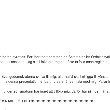
a och borde avrättas. Bort bort bort bort med er. Samma gäller Ordnings
om ni önskar att jag skall följa era regler måste ni följa mina regler,
 om Sverigedemokraterna skriva till mig, alternativt skall ni ligga till vä
n lämna denna presentation, enbart horsare får samtala med mig. Pall
under 20, småbarn har inget att tillföra mig, därför har ni inget här at
R DET!!!!!!!!!!!!!!!!!!!!!!!!!!!!!!!!!!!!!!!!!!!!!!!!!!!