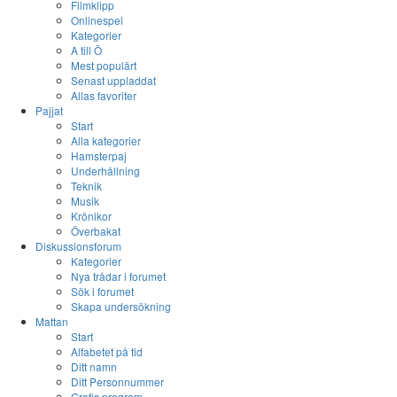
Filmklipp
Onlinespel
Kategorier
A till Ö
Mest populärt
Senast uppladdat
Allas favoriter
Pajjat
Start
Alla kategorier
Hamsterpaj
Underhållning
Teknik
Musik
Krönikor
Överbakat
Diskussionsforum
Kategorier
Nya trådar i forumet
Sök i forumet
Skapa undersökning
Mattan
Start
Alfabetet på tid
Ditt namn
Ditt Personnummer
Gratis program