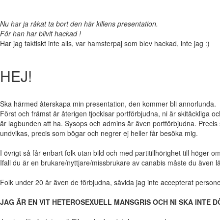
Nu har ja råkat ta bort den här killens presentation.
För han har blivit hackad !
Har jag faktiskt inte alls, var hamsterpaj som blev hackad, inte jag :)
HEJ!
Ska härmed återskapa min presentation, den kommer bli annorlunda.
Först och främst är återigen tjockisar portförbjudna, ni är skitäcklig
är lagbunden att ha. Sysops och admins är även portförbjudna. Precis s
undvikas, precis som bögar och negrer ej heller får besöka mig.
I övrigt så får enbart folk utan bild och med partitillhörighet till höger
Ifall du är en brukare/nyttjare/missbrukare av canabis måste du äve
Folk under 20 år även de förbjudna, såvida jag inte accepterat personen 
JAG ÄR EN VIT HETEROSEXUELL MANSGRIS OCH NI SKA INTE DÖMA MIG FÖ