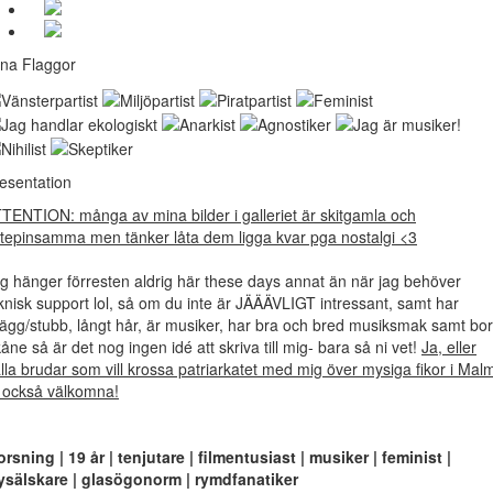
na Flaggor
esentation
TENTION: många av mina bilder i galleriet är skitgamla och
ttepinsamma men tänker låta dem ligga kvar pga nostalgi <3
g hänger förresten aldrig här these days annat än när jag behöver
knisk support lol, så om du inte är JÄÄÄVLIGT intressant, samt har
ägg/stubb, långt hår, är musiker, har bra och bred musiksmak samt bor
åne så är det nog ingen idé att skriva till mig- bara så ni vet!
Ja, eller
lla brudar som vill krossa patriarkatet med mig över mysiga fikor i Mal
 också välkomna!
rsning | 19 år | tenjutare | filmentusiast | musiker | feminist |
sälskare | glasögonorm | rymdfanatiker