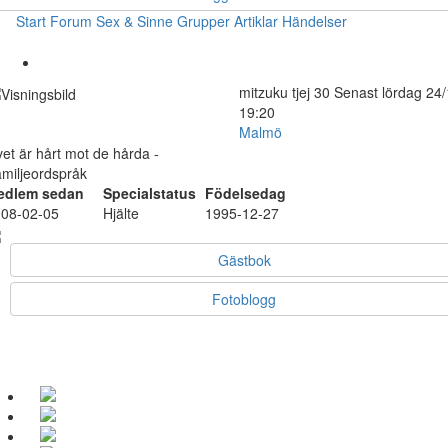
Start
Forum
Sex & Sinne
Grupper
Artiklar
Händelser
mitzuku
tjej
30
Senast lördag 24/
19:20
Malmö
vet är hårt mot de hårda -
miljeordspråk
edlem sedan
Specialstatus
Födelsedag
08-02-05
Hjälte
1995-12-27
Gästbok
Fotoblogg