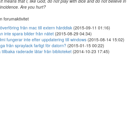
 It means that I, like God, do not play with dice and do not believe in
incidence. Are you hurt?
n forumaktivitet
löverföring från mac till extern hårddisk
(2015-09-11 01:16)
n inte spara bilder från nätet
(2015-08-29 04:34)
mi fungerar inte efter uppdatering till windows
(2015-08-14 15:02)
ga från spraylack farligt för datorn?
(2015-01-15 00:22)
 tillbaka raderade låtar från biblioteket
(2014-10-23 17:45)