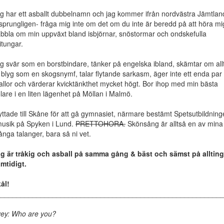
g har ett asballt dubbelnamn och jag kommer ifrån nordvästra Jämtlan
sprungligen- fråga mig inte om det om du inte är beredd på att höra mi
bbla om min uppväxt bland isbjörnar, snöstormar och ondskefulla
itungar.
g svär som en borstbindare, tänker på engelska ibland, skämtar om allt
 blyg som en skogsnymf, talar flytande sarkasm, äger inte ett enda par
allor och värderar kvicktänkthet mycket högt. Bor ihop med min bästa
lare i en liten lägenhet på Möllan i Malmö.
yttade till Skåne för att gå gymnasiet, närmare bestämt Spetsutbildnin
musik på Spyken i Lund.
PRETTOHORA.
Skönsång är alltså en av mina
nga talanger, bara så ni vet.
g är tråkig och asball på samma gång & bäst och sämst på allting
mtidigt.
ål!
________________________________________________________
ey: Who are you?