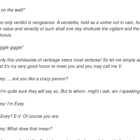
 on the wall!*
e only verdict is vengeance. A vendetta; held as a votive not in vain, fo
e value and veracity of such shall one day vindicate the vigilant and the
rtuous.
iggle giggle*
rily this vichissoise of verbiage veers most verbose! So let me simply 
at it's my very good honor to meet you and you may call me V.
ey: ....are you like a crazy person?
 I'm quite sure they will say so. But to whom, might I ask, am I speakin
ey: I'm Evey
 Evey? E-V. Of course you are.
ey: What does that mean?