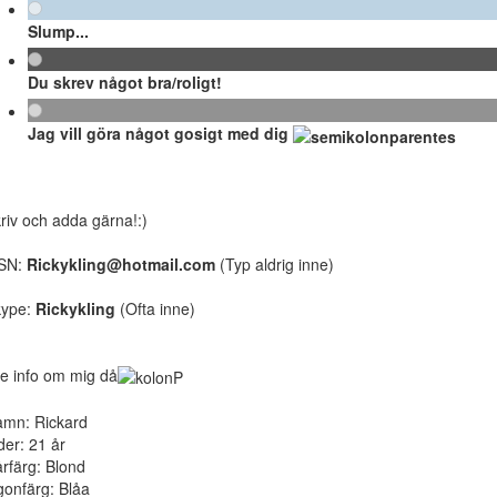
Slump...
Du skrev något bra/roligt!
Jag vill göra något gosigt med dig
riv och adda gärna!:)
SN:
Rickykling@hotmail.com
(Typ aldrig inne)
kype:
Rickykling
(Ofta inne)
te info om mig då
mn: Rickard
der: 21 år
rfärg: Blond
onfärg: Blåa