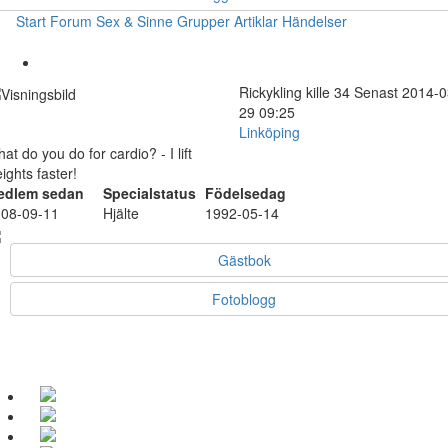
Start
Forum
Sex & Sinne
Grupper
Artiklar
Händelser
Rickykling
kille
34
Senast 2014-0
29 09:25
Linköping
at do you do for cardio? - I lift
ights faster!
edlem sedan
Specialstatus
Födelsedag
08-09-11
Hjälte
1992-05-14
Gästbok
Fotoblogg