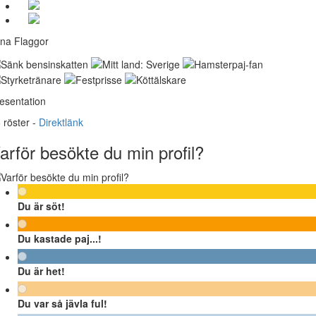
na Flaggor
esentation
6
röster -
Direktlänk
arför besökte du min profil?
Du är söt!
Du kastade paj...!
Du är het!
Du var så jävla ful!