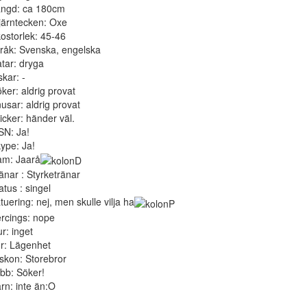
ngd: ca 180cm
järntecken: Oxe
ostorlek: 45-46
råk: Svenska, engelska
tar: dryga
skar: -
ker: aldrig provat
usar: aldrig provat
icker: händer väl.
N: Ja!
ype: Ja!
m: Jaarå
änar : Styrketränar
atus : singel
tuering: nej, men skulle vilja ha
rcings: nope
ur: inget
r: Lägenhet
skon: Storebror
bb: Söker!
rn: inte än:O