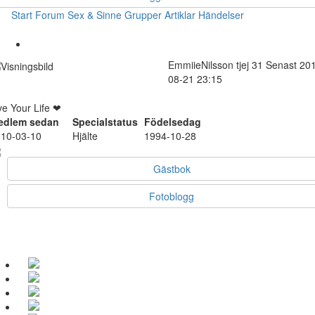
Start
Forum
Sex & Sinne
Grupper
Artiklar
Händelser
EmmiieNilsson
tjej
31
Senast 20
08-21 23:15
ve Your Life ❤
edlem sedan
Specialstatus
Födelsedag
10-03-10
Hjälte
1994-10-28
Gästbok
Fotoblogg