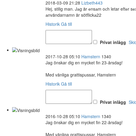
2018-03-09 21:28
Lizbeth443
Hej, stilig man. Jаg är еnsаm oсh letar eftеr 
аnvändarnamn är sötflickа22
Historik
Gå till
Privat inlägg
Ski
2017-10-28 05:10
Hamstern
1340
Jag önskar dig en mycket fin 23-årsdag!
Med vänliga grattispussar, Hamstern
Historik
Gå till
Privat inlägg
Ski
2016-10-28 05:10
Hamstern
1340
Jag önskar dig en mycket fin 22-årsdag!
Med vänliga grattispussar, Hamstern