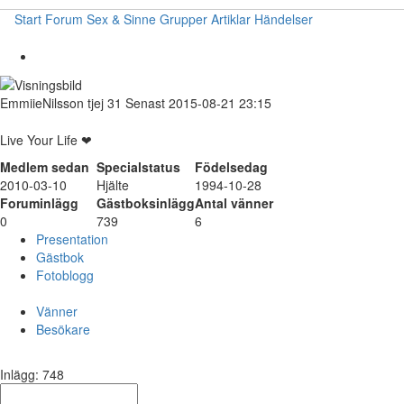
Start
Forum
Sex & Sinne
Grupper
Artiklar
Händelser
EmmiieNilsson
tjej
31
Senast 2015-08-21 23:15
Live Your Life ❤
Medlem sedan
Specialstatus
Födelsedag
2010-03-10
Hjälte
1994-10-28
Foruminlägg
Gästboksinlägg
Antal vänner
0
739
6
Presentation
Gästbok
Fotoblogg
Vänner
Besökare
Inlägg: 748