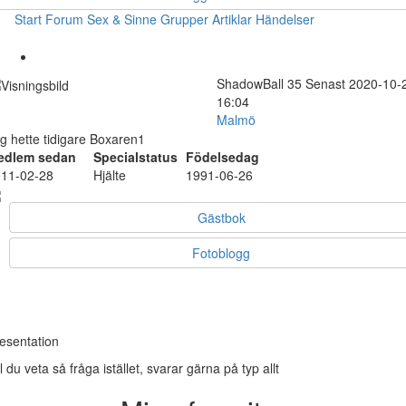
Start
Forum
Sex & Sinne
Grupper
Artiklar
Händelser
ShadowBall
35
Senast 2020-10-
16:04
Malmö
g hette tidigare Boxaren1
edlem sedan
Specialstatus
Födelsedag
11-02-28
Hjälte
1991-06-26
Gästbok
Fotoblogg
esentation
ll du veta så fråga istället, svarar gärna på typ allt