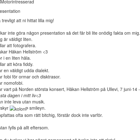
esentation
 trevligt att ni hittat lilla mig!
kar inte göra någon presentation så det får bli lite onödig fakta om mig
g är väldigt liten.
llar att fotografera.
skar Håkan Hellström <3
r i en liten håla.
llar att köra fiddy.
r en väldigt udda dialekt.
r fobi för ormar och disktrasor.
r nomofobi.
r vart på Norden största konsert, Håkan Hellström på Ullevi, 7 juni-14 -
sta dagen i mitt liv<3
n inte leva utan musik.
vskyr
smileyn.
pfattas ofta som rätt bitchig, förstår dock inte varför.
stan fylls på allt eftersom.
 du tycker vi har något gemensamt så tveka inte att skriv!