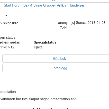
Start
Forum
Sex & Sinne
Grupper
Artiklar
Händelser
anonymtjej
Senast 2013-04-28
17:44
gen status
edlem sedan
Specialstatus
11-07-12
Hjälte
Gästbok
Fotoblogg
esentation
vändaren har inte skapat någon presentation ännu.