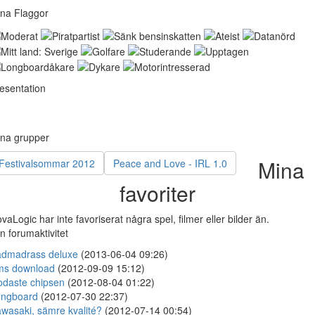
na Flaggor
esentation
na grupper
Mina
Festivalsommar 2012
Peace and Love - IRL 1.0
favoriter
vaLogic har inte favoriserat några spel, filmer eller bilder än.
n forumaktivitet
dmadrass deluxe
(2013-06-04 09:26)
ms download
(2012-09-09 15:12)
daste chipsen
(2012-08-04 01:22)
ongboard
(2012-07-30 22:37)
wasaki, sämre kvalité?
(2012-07-14 00:54)