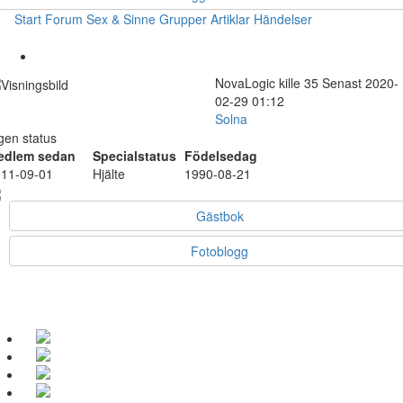
Start
Forum
Sex & Sinne
Grupper
Artiklar
Händelser
NovaLogic
kille
35
Senast 2020-
02-29 01:12
Solna
gen status
edlem sedan
Specialstatus
Födelsedag
11-09-01
Hjälte
1990-08-21
Gästbok
Fotoblogg