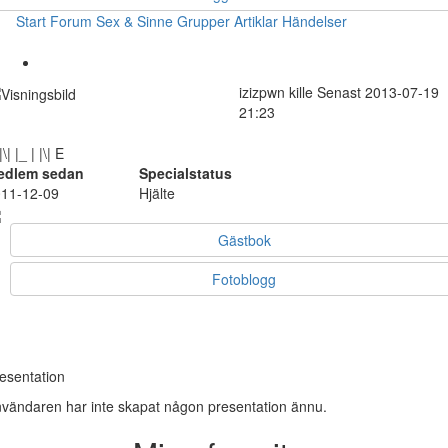
Start
Forum
Sex & Sinne
Grupper
Artiklar
Händelser
izizpwn
kille
Senast 2013-07-19
21:23
|\| |_ | |\| E
edlem sedan
Specialstatus
11-12-09
Hjälte
Gästbok
Fotoblogg
esentation
vändaren har inte skapat någon presentation ännu.