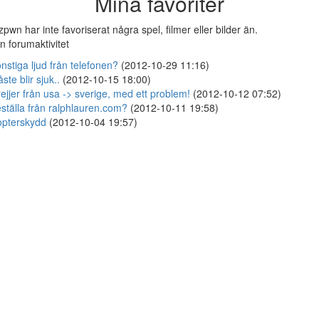
Mina favoriter
izpwn har inte favoriserat några spel, filmer eller bilder än.
n forumaktivitet
nstiga ljud från telefonen?
(2012-10-29 11:16)
ste blir sjuk..
(2012-10-15 18:00)
ejjer från usa -> sverige, med ett problem!
(2012-10-12 07:52)
ställa från ralphlauren.com?
(2012-10-11 19:58)
pterskydd
(2012-10-04 19:57)