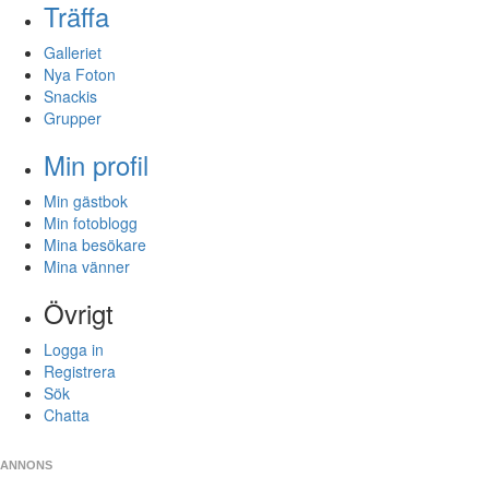
Träffa
Galleriet
Nya Foton
Snackis
Grupper
Min profil
Min gästbok
Min fotoblogg
Mina besökare
Mina vänner
Övrigt
Logga in
Registrera
Sök
Chatta
ANNONS