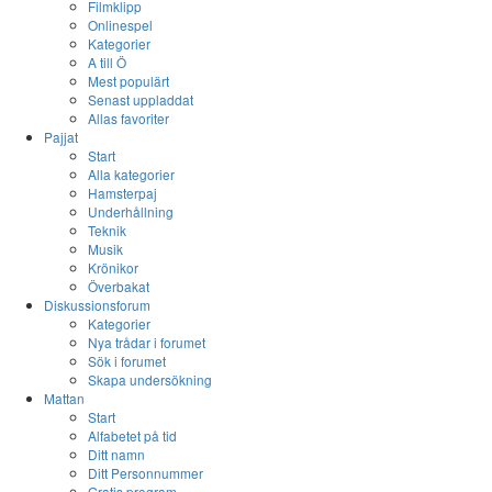
Filmklipp
Onlinespel
Kategorier
A till Ö
Mest populärt
Senast uppladdat
Allas favoriter
Pajjat
Start
Alla kategorier
Hamsterpaj
Underhållning
Teknik
Musik
Krönikor
Överbakat
Diskussionsforum
Kategorier
Nya trådar i forumet
Sök i forumet
Skapa undersökning
Mattan
Start
Alfabetet på tid
Ditt namn
Ditt Personnummer
Gratis program